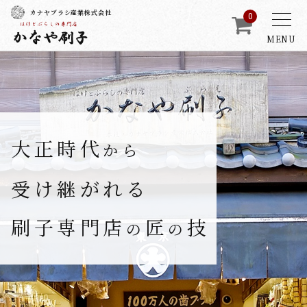
カナヤブラシ産業株式会社
0
MENU
大正時代
から
受け継がれる
刷子専門店
匠
技
の
の