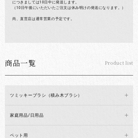
につきましては10日中に発送します。
（10日午後にいただいたご注文は休み明けの発送になります。）
尚、直営店は通常営業の予定です。
2026/05/13
インフルエンサーの方々へ注意喚起
商品一覧
Product list
最近弊社の社名を使用してインスタ等に商品の動画等の掲載を高
額な金額で依頼する詐欺メールが横行しておりますのでご注意く
ださい。
ツミッキーブラシ（積み木ブラシ）
2026/04/09
ゴールデンウイークのお知らせ
家庭用品/日用品
ゴールデンウイーク
5月2,3.4.5.6日は本社がお休みになります。
それに伴い発送業務も停止します。
ペット用
休み明けの発送は順次行いますが、遅れる恐れがございます。