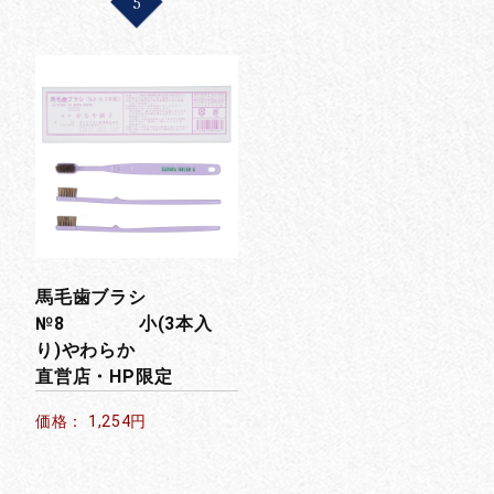
5
馬毛歯ブラシ
№8 小(3本入
り)やわらか
直営店・HP限定
価格： 1,254円