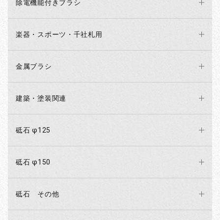
除電機能付きブラシ
いつもご利用いただきありがとうございます。
年末年始の営業について下記の通りとします。
ご不便おかけする点もございます。どうぞよろしくお願い致しま
楽器・スポーツ・千社札用
す。
本社/インターネット販売ともに2025年12月27日～2026年1月4
金属ブラシ
日 休み
※お支払い方法が銀行振込みで、お届け日時が上記期間をご指定
の場合、25日午前中までにお振込みください。
建築・塗装関連
※5日から順次発送業務を開始致しますが、ご希望の着日指定にお
届けできない可能性もございます。ご了承くださいませ。
砥石 φ125
伝法院通り店/新仲見世通り店/鎌倉若宮大路店/横浜中華街南門
シルクロード店：通常営業
砥石 φ150
かっぱ橋道具街店:1月1日～1月3日 休み
砥石 その他
2025/10/10
かっぱ橋道具まつり