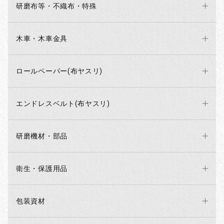
研磨布等・不織布・特殊
いつもご利用ありがとうございます。
今年もかっぱ橋道具まつりが13日まで開催中です！
弊社も元気に営業しておりますので是非お立ち寄りください！
木車・木車金具
2025/07/16
ロールペーパー(布ヤスリ)
※8月お盆休みのお知らせ
エンドレスベルト(布ヤスリ)
【8月14，15，16，17日】が本社はお休みになります。
それに伴い発送業務も停止します。
休み明けの発送は順次行いますが、遅れる恐れがございます。
何卒ご了承くださいませ。
研磨機材・部品
また、8月12日午前中までにいただいた
・代金引換のご注文
衛生・保護用品
・午前中までにお振込みいただいたご注文分
につきましては12日中に発送します。
（12日午後にいただいたご注文は休み明けの発送になります。）
包装資材
尚、直営店は通常営業の予定です。