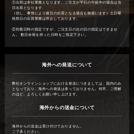
①出荷は本社業務となります。ご注文が平日の午前中の場合は当
台風の影響によりお客様に確実にお荷物が届く為に出荷業務は
日出荷となります。
8/19からと
（但し、事情により後日の出荷となる場合も御座います）土日曜
させて頂きます。
祝祭日の出荷業務は停止しております。
順次発送させて頂きますが、お荷物の到着が遅れる可能性が御座
います。
②到着日時の指定ですが、ご注文日の次の日の指定はできませ
何卒ご了承くださいませ。
ん。 数日余裕を持った日時をご指定下さい。
2024/07/18
海外への発送について
※8月お盆休みのお知らせ
【8月10、11，12，13，14，15日】が本社はお休みになりま
す。
弊社オンラインショップにおける発送につきましては、国内のみ
それに伴い発送業務も停止します。
となっており、海外への発送は承っておりません。何卒、ご理解
休み明けの発送は順次行いますが、遅れる恐れがございます。
のほど、よろしくお願い申し上げます。
何卒ご了承くださいませ。
海外からの送金について
また、8月9日午前中までにいただいた
・代金引換のご注文
・午前中までにお振込みいただいたご注文分
につきましては9日中に発送します。
海外からの送金は受け付けておりません。
（9日午後にいただいたご注文は休み明けの発送になります。）
ご了承ください。