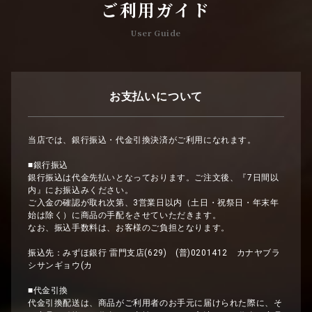
ご利用ガイド
ご迷惑をおかけします、よろしくお願い致します。
伝法院通り店：3月25日（14時から通常営業予定）
User Guide
新仲見世通り店：3月26日（14時から通常営業予定）
かっぱ橋道具街店：3月24日（14時から通常営業予定）
鎌倉若宮大路店：3月28日（終わり次第営業予定）
横浜南門シルクロード店：3月28日（終わり次第営業予定）
ネット販売：3月28日31日（発送業務全日休業）
お支払いについて
当店では、銀行振込・代金引換決済がご利用になれます。
2024/11/22
■銀行振込
12月13日 営業時間変更のお知らせ
銀行振込は代金先払いとなっております。ご注文後、『7日間以
内』にお振込みください。
いつもかなや刷子をご利用いただき誠にありがとうございます。
ご入金の確認が取れ次第、3営業日以内（土日・祝祭日・年末年
12月13日は本社研修により
始は除く）に商品の手配をさせていただきます。
本社 15時閉店
なお、振込手数料は、お客様のご負担となります。
東京都3店舗 15時閉店
神奈川県2店舗 おやすみ
振込先：みずほ銀行 雷門支店(629) (普)0201412 カナヤブラ
とさせていただきます。
シサンギョウ(カ
ご不便おかけします、何卒よろしくお願いいたします。
■代金引換
代金引換配送は、商品がご利用者のお手元に届けられた際に、そ