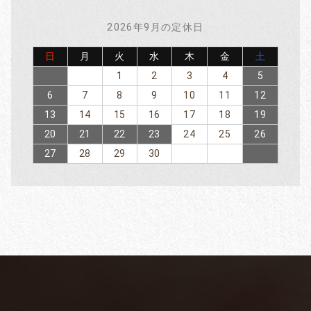
4月26.27.29日、5月3.4.5.6日は本社がお休みになります。
それに伴い発送業務も停止します。
2026年9月の定休日
休み明けの発送は順次行いますが、遅れる恐れがございます。
何卒ご了承くださいませ。
日
月
火
水
木
金
土
また、5月2日午前中までにいただいた
1
2
3
4
5
・代金引換のご注文
6
7
8
9
10
11
12
・お振込みいただいたご注文分
につきましては2日中に発送します。
13
14
15
16
17
18
19
（2日午後にいただいたご注文は休み明けの発送になります。）
20
21
22
23
24
25
26
尚、直営店は通常営業の予定です。
27
28
29
30
よろしくお願い致します。
2025/03/06
棚卸し休業のお知らせ
いつもご利用いただきありがとうございます。
棚卸の為、下記日程で直営店・ネット販売（発送業務）を一時休
業します。