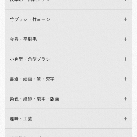
鎌倉若宮大路店：3月24日（14時から通常営業予定）
伝法院通り店：3月25日（14時から通常営業予定）
新仲見世通り店：3月26日（14時から通常営業予定）
かっぱ橋道具街店：3月27日（終わり次第営業予定）
竹ブラシ・竹ヨージ
横浜南門シルクロード店：3月30日（終わり次第営業予定）
ネット販売：3月31日（発送業務全日休業）
金巻・平刷毛
2026/01/20
小判型・角型ブラシ
毛玉取りブラシについて
いつもご利用いただき誠にありがとうございます。
書道・絵画・筆・梵字
毛玉取りブラシの一部商品につきまして、好評により製作が間に
合わないため、予約商品とさせていただきます。
お客様にはご迷惑をおかけします。
詳しくは該当の商品ページをご覧ください。
染色・経師・製本・版画
何卒よろしくお願いいたします。
趣味・工芸
2025/11/21
年末年始のお知らせ