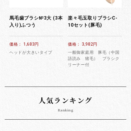
馬毛歯ブラシ№3大 (3本
楽々毛玉取りブラシC-
入り)ふつう
10セット(豚毛)
価格： 1,683円
価格： 3,982円
ヘッドが大きいタイプ
一般御家庭用 豚毛（中国
語読み 猪毛） ブラシク
リーナー付
人気ランキング
Ranking