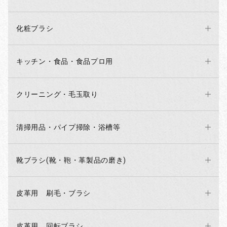
何卒ご了承くださいませ。
また、4月30日午前中までにいただいた
化粧ブラシ
・代金引換のご注文
・お振込みいただいたご注文分につきましては1日中に発送しま
す。
キッチン・食品・食品プロ用
（1日午後にいただいたご注文は休み明けの発送になります。）
尚、直営店は通常営業の予定です。
クリーニング・毛玉取り
よろしくお願い致します。
清掃用品・パイプ掃除・浴槽等
2026/03/23
棚卸し休業のお知らせ
靴ブラシ(靴・鞄・革製品の磨き)
※棚卸し休業のお知らせ
いつもご利用いただきありがとうございます。
棚卸の為、下記日程で直営店・ネット販売（発送業務）を一時休
皮革用 刷毛・ブラシ
業します。
ご迷惑をおかけします、よろしくお願い致します。
皮革用 回転ブラシ