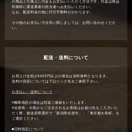
の商品と引換えに代金をお支払いいただく方法です。代金は商品
2024/08/30
到着時に運送業者の担当者へお支払いください。
なお、配送料金の他に代引手数料がかかります。
大雨による閉店のお知らせ
その他のお支払い方法等に関しましては、お問い合わせくださ
いつもご利用いただきありがとうございます。
い。
本日大雨の影響により、横浜中華街南門シルクロード店は閉店し
ます。
今後の状況により他店舗も検討しております。
配送・送料について
2024/08/16
台風による直営店のお知らせ
お買上げ金額が6600円以上の場合は送料無料となります。
送料の目安については下記リンク先をご参照下さい。
いつもご利用いただきありがとうございます。
本日は台風の影響で直営店全店を閉店させていただきます。
お支払い・送料について
ご不便おかけしますが、どうぞよろしくお願いいたします。
※離島地区の場合は別途ご連絡をいたします。
※佐渡島・大島からご注文されるお客様はお届け先をご入力いた
だく際、都道府県選択で「新潟県佐渡市」・「東京都大島町」を
2024/08/16
ご選択ください。
台風の影響の為、出荷日変更のお知らせ
■日時指定について