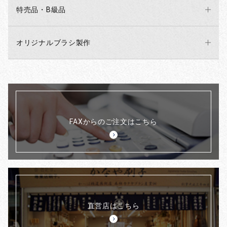
特売品・B級品
2025/07/07
7/16 神奈川県 2店舗お休みのお知らせ
オリジナルブラシ製作
いつもご利用いただきありがとうございます。
7月16日は研修のため鎌倉若宮大路店、横浜中華街南門ｼﾙｸﾛｰﾄﾞ
店はお休みとなります。
ご不便おかけします、よろしくお願いします。
尚、伝法院通り店、新仲見世通り店、かっぱ橋道具街店は通常営
業です。
FAXからのご注文はこちら
2025/07/03
たじり歯科クリニック様でご紹介されました！
いつもご利用いただき誠にありがとうございます。
この度「たじり歯科クリニック」様にて弊社が紹介されましたの
でお知らせします。
直営店はこちら
歯ブラシ選びで悩まれている方にお勧めの歯ブラシが紹介させて