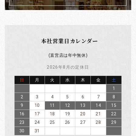
います！
下記URLとなります、ぜひご覧ください！
https://tajiri-dental.net/topics/2025/06/30/toothbrush/
本社営業日カレンダー
2025/06/09
6/25 営業時間変更のお知らせ
(直営店は年中無休)
いつもご利用いただきありがとうございます。
2026年8月の定休日
6月25日は研修のため浅草3店舗の営業時間が10：30～13：20
となります。
日
月
火
水
木
金
土
ご不便おかけします、よろしくお願いします。
1
尚、鎌倉若宮大路店、横浜中華街南門ｼﾙｸﾛｰﾄﾞ店は通常営業で
2
3
4
5
6
7
8
す。
9
10
11
12
13
14
15
16
17
18
19
20
21
22
2025/04/28
23
24
25
26
27
28
29
ゴールデンウイーク
30
31