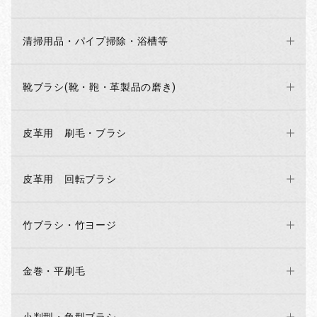
清掃用品・パイプ掃除・浴槽等
靴ブラシ(靴・鞄・革製品の磨き)
皮革用 刷毛・ブラシ
皮革用 回転ブラシ
竹ブラシ・竹ヨージ
金巻・平刷毛