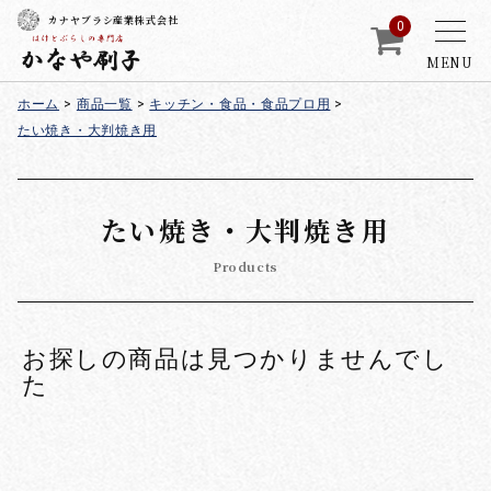
カナヤブラシ産業株式会社
0
MENU
ホーム
>
商品一覧
>
キッチン・食品・食品プロ用
>
たい焼き・大判焼き用
たい焼き・大判焼き用
Products
お探しの商品は見つかりませんでし
た