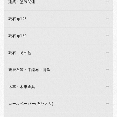
建築・塗装関連
砥石 φ125
砥石 φ150
砥石 その他
研磨布等・不織布・特殊
木車・木車金具
ロールペーパー(布ヤスリ)