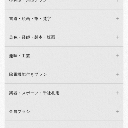
小判型・角型ブラシ
書道・絵画・筆・梵字
染色・経師・製本・版画
趣味・工芸
除電機能付きブラシ
楽器・スポーツ・千社札用
金属ブラシ