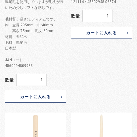
馬尾毛を使用していますが毛丈が長
121114 / 45602948 06574
いため少しソフトな感じです。
数量
毛材質：硬さ:ミディアムです。
約 全長:295mm 巾:40mm
高さ:75mm 毛丈:60mm
カートに入れる
材質：天然木
毛材：馬尾毛
日本製
JANコード
4560294809933
数量
カートに入れる