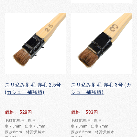
スリ込み刷毛 赤毛 2.5号
スリ込み刷毛 赤毛 3号 (カ
(カシュー補強版)
シュー補強版)
価格： 528円
価格： 583円
毛材質:馬毛・鹿毛
毛材質:馬毛・鹿毛
巾:7.5mm 出巾:7.5mm
巾:9.0mm 出巾:9mm
厚み:6mm 材質:天然木
厚み:6.5mm 材質:天然木