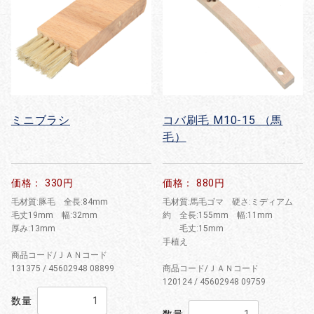
ミニブラシ
コバ刷毛 M10-15 （馬
毛）
価格： 330円
価格： 880円
毛材質:豚毛 全長:84mm
毛材質:馬毛ゴマ 硬さ:ミディアム
毛丈19mm 幅:32mm
約 全長:155mm 幅:11mm
厚み:13mm
毛丈:15mm
手植え
商品コード/ＪＡＮコード
131375 / 45602948 08899
商品コード/ＪＡＮコード
120124 / 45602948 09759
数量