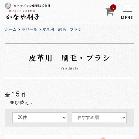
カナヤブラシ産業株式会社
0
MENU
ホーム
>
商品一覧
>
皮革用 刷毛・ブラシ
皮革用 刷毛・ブラシ
Products
15
全
件
並び替え：