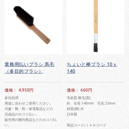
業務用払いブラシ 馬毛
ちょいと棒ブラシ 10ｘ
（多目的ブラシ）
140
価格： 4,950円
価格： 660円
多目的用
毛材質:豚毛(黒)
用途に合わせご使用ください。
約 全長:140mm 毛先:23mm
洋服・靴・鞄・家電製品などの
材質(柄):木
完成品のホコリ払い。
日本製
販売用の陳列商品などのホコリ払
い。
商品コード/ＪＡＮコード