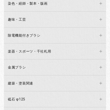
染色・経師・製本・版画
趣味・工芸
除電機能付きブラシ
楽器・スポーツ・千社札用
金属ブラシ
建築・塗装関連
砥石 φ125