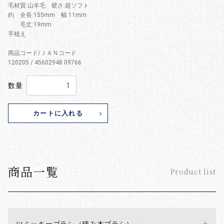
毛材質:山羊毛 硬さ:超ソフト
約 全長:155mm 幅:11mm
毛丈:19mm
手植え
商品コード/ＪＡＮコード
120205 / 45602948 09766
数量
カートに入れる
商品一覧
Product list