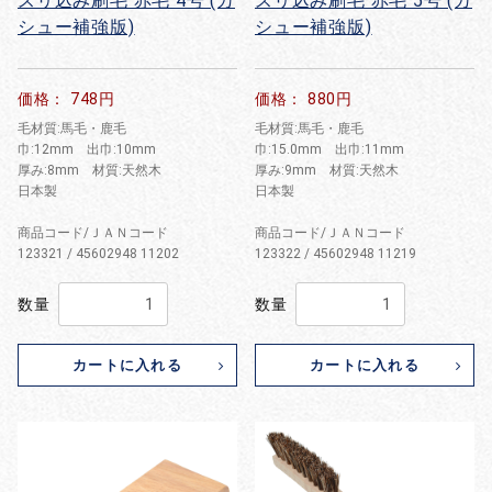
スリ込み刷毛 赤毛 4号 (カ
スリ込み刷毛 赤毛 5号 (カ
シュー補強版)
シュー補強版)
価格： 748円
価格： 880円
毛材質:馬毛・鹿毛
毛材質:馬毛・鹿毛
巾:12mm 出巾:10mm
巾:15.0mm 出巾:11mm
厚み:8mm 材質:天然木
厚み:9mm 材質:天然木
日本製
日本製
商品コード/ＪＡＮコード
商品コード/ＪＡＮコード
123321 / 45602948 11202
123322 / 45602948 11219
数量
数量
カートに入れる
カートに入れる