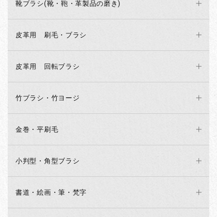
靴ブラシ(靴・鞄・革製品の磨き)
皮革用 刷毛・ブラシ
皮革用 回転ブラシ
竹ブラシ・竹ヨージ
金巻・平刷毛
小判型・角型ブラシ
書道・絵画・筆・梵字