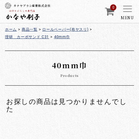
カナヤブラシ産業株式会社
0
MENU
ホーム
>
商品一覧
>
ロールペーパー(布ヤスリ)
>
理研 カーボサンド C31
>
40mm巾
40mm巾
Products
お探しの商品は見つかりませんでし
た