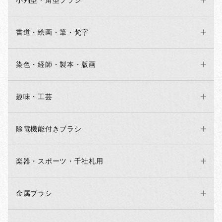
小判型・角型ブラシ
書道・絵画・筆・梵字
染色・経師・製本・版画
趣味・工芸
除電機能付きブラシ
楽器・スポーツ・千社札用
金属ブラシ