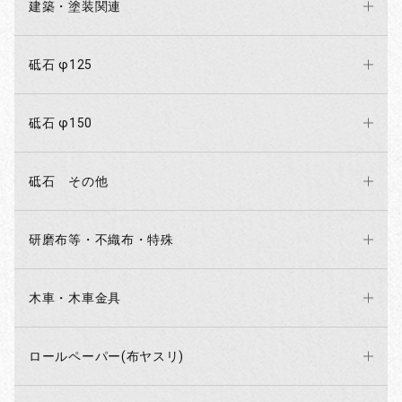
建築・塗装関連
砥石 φ125
砥石 φ150
砥石 その他
研磨布等・不織布・特殊
木車・木車金具
ロールペーパー(布ヤスリ)