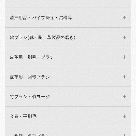
清掃用品・パイプ掃除・浴槽等
靴ブラシ(靴・鞄・革製品の磨き)
皮革用 刷毛・ブラシ
皮革用 回転ブラシ
竹ブラシ・竹ヨージ
金巻・平刷毛