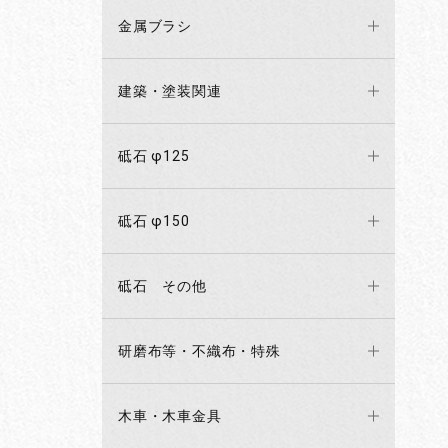
金属ブラシ
建築・塗装関連
砥石 φ125
砥石 φ150
砥石 その他
研磨布等・不織布・特殊
木車・木車金具