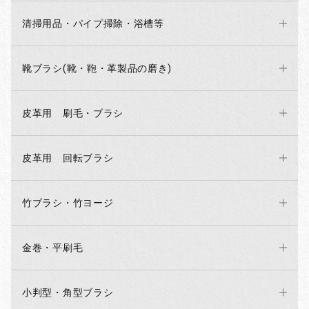
清掃用品・パイプ掃除・浴槽等
靴ブラシ(靴・鞄・革製品の磨き)
皮革用 刷毛・ブラシ
皮革用 回転ブラシ
竹ブラシ・竹ヨージ
金巻・平刷毛
小判型・角型ブラシ