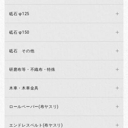
砥石 φ125
砥石 φ150
砥石 その他
研磨布等・不織布・特殊
木車・木車金具
ロールペーパー(布ヤスリ)
エンドレスベルト(布ヤスリ)