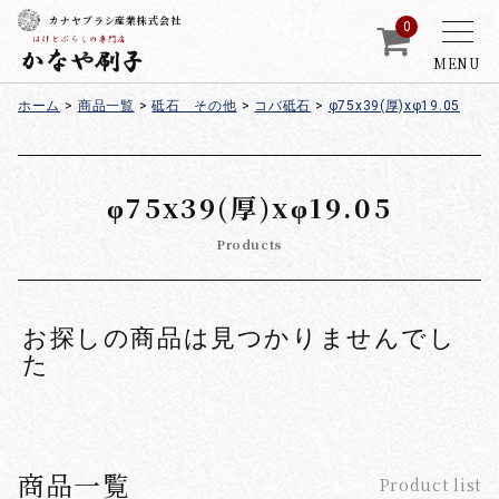
カナヤブラシ産業株式会社
0
MENU
ホーム
>
商品一覧
>
砥石 その他
>
コバ砥石
>
φ75x39(厚)xφ19.05
φ75x39(厚)xφ19.05
Products
お探しの商品は見つかりませんでし
た
商品一覧
Product list