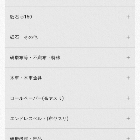
砥石 φ150
砥石 その他
研磨布等・不織布・特殊
木車・木車金具
ロールペーパー(布ヤスリ)
エンドレスベルト(布ヤスリ)
研磨機材・部品