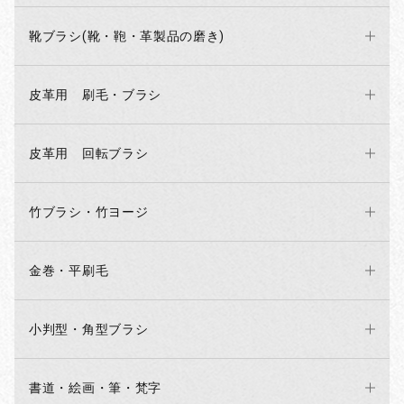
靴ブラシ(靴・鞄・革製品の磨き)
皮革用 刷毛・ブラシ
皮革用 回転ブラシ
竹ブラシ・竹ヨージ
金巻・平刷毛
小判型・角型ブラシ
書道・絵画・筆・梵字