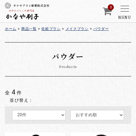
カナヤブラシ産業株式会社
0
MENU
ホーム
>
商品一覧
>
化粧ブラシ
>
メイクブラシ
>
パウダー
パウダー
Products
4
全
件
並び替え：