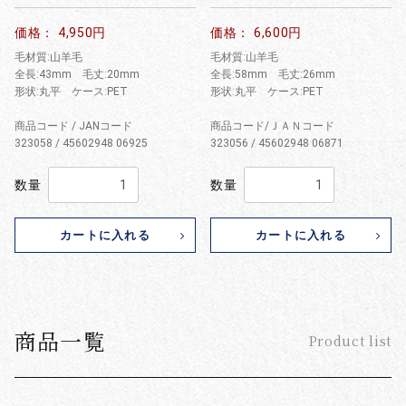
価格： 4,950円
価格： 6,600円
毛材質:山羊毛
毛材質:山羊毛
全長:43mm 毛丈:20mm
全長:58mm 毛丈:26mm
形状:丸平 ケース:PET
形状:丸平 ケース:PET
商品コード / JANコード
商品コード/ＪＡＮコード
323058 / 45602948 06925
323056 / 45602948 06871
数量
数量
カートに入れる
カートに入れる
商品一覧
Product list