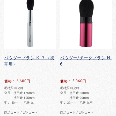
パウダーブラシ Ｋ-7 （携
パウダー/チークブラシ H-
帯用）
6
価格： 6,600円
価格： 5,060円
毛材質:粗光峰
毛材質:粗光峰
全長 使用時:175mm
全長 使用時:85mm
携帯時:105mm
携帯時:90mm
毛丈:40mm 毛状:丸
毛丈:33mm 毛状:丸平
商品コード / JANコード
商品コード / JANコード