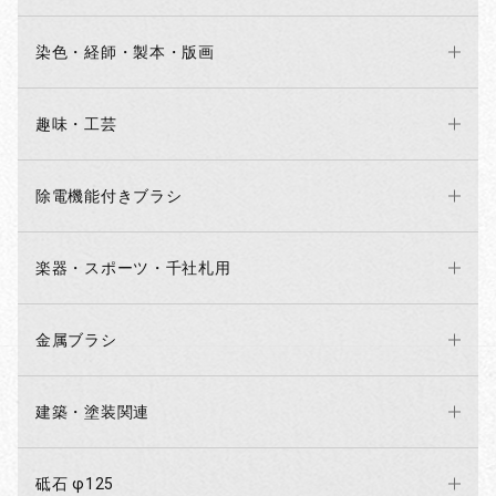
染色・経師・製本・版画
趣味・工芸
除電機能付きブラシ
楽器・スポーツ・千社札用
金属ブラシ
建築・塗装関連
お買い物を続ける
カートへ進む
砥石 φ125