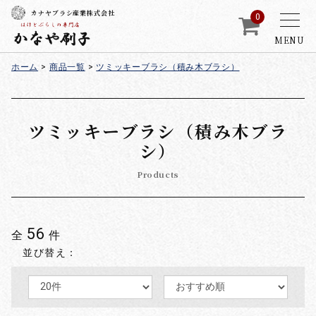
カナヤブラシ産業株式会社
0
MENU
ホーム
>
商品一覧
>
ツミッキーブラシ（積み木ブラシ）
ツミッキーブラシ（積み木ブラ
シ）
Products
56
全
件
並び替え：