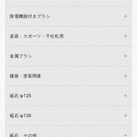
除電機能付きブラシ
楽器・スポーツ・千社札用
金属ブラシ
建築・塗装関連
砥石 φ125
砥石 φ150
砥石 その他