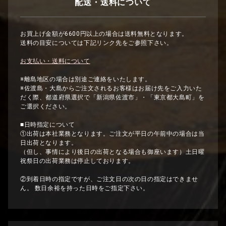
配送・送料について
お買上げ金額が6600円以上の場合は送料無料となります。
送料の目安については下記リンク先をご参照下さい。
お支払い・送料について
※離島地区の場合は別途ご連絡をいたします。
※佐渡島・大島からご注文されるお客様はお届け先をご入力いた
だく際、都道府県選択で「新潟県佐渡市」・「東京都大島町」を
ご選択ください。
■日時指定について
①出荷は本社業務となります。ご注文が平日の午前中の場合は当
日出荷となります。
（但し、事情により後日の出荷となる場合も御座います）土日曜
祝祭日の出荷業務は停止しております。
②到着日時の指定ですが、ご注文日の次の日の指定はできませ
ん。 数日余裕を持った日時をご指定下さい。