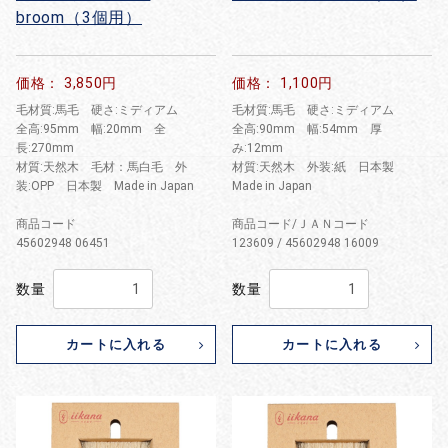
broom（3個用）
価格： 3,850円
価格： 1,100円
毛材質:馬毛 硬さ:ミディアム
毛材質:馬毛 硬さ:ミディアム
全高:95mm 幅:20mm 全
全高:90mm 幅:54mm 厚
長:270mm
み:12mm
材質:天然木 毛材：馬白毛 外
材質:天然木 外装:紙 日本製
装:OPP 日本製 Made in Japan
Made in Japan
商品コード
商品コード/ＪＡＮコード
45602948 06451
123609 / 45602948 16009
数量
数量
カートに入れる
カートに入れる