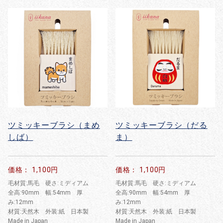
ツミッキーブラシ（まめ
ツミッキーブラシ（だる
しば）
ま）
価格： 1,100円
価格： 1,100円
毛材質:馬毛 硬さ:ミディアム
毛材質:馬毛 硬さ:ミディアム
全高:90mm 幅:54mm 厚
全高:90mm 幅:54mm 厚
み:12mm
み:12mm
材質:天然木 外装:紙 日本製
材質:天然木 外装:紙 日本製
Made in Japan
Made in Japan