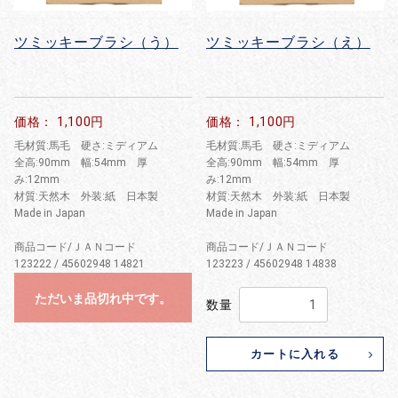
ツミッキーブラシ（う）
ツミッキーブラシ（え）
価格： 1,100円
価格： 1,100円
毛材質:馬毛 硬さ:ミディアム
毛材質:馬毛 硬さ:ミディアム
全高:90mm 幅:54mm 厚
全高:90mm 幅:54mm 厚
み:12mm
み:12mm
材質:天然木 外装:紙 日本製
材質:天然木 外装:紙 日本製
Made in Japan
Made in Japan
商品コード/ＪＡＮコード
商品コード/ＪＡＮコード
123222 / 45602948 14821
123223 / 45602948 14838
ただいま品切れ中です。
数量
カートに入れる