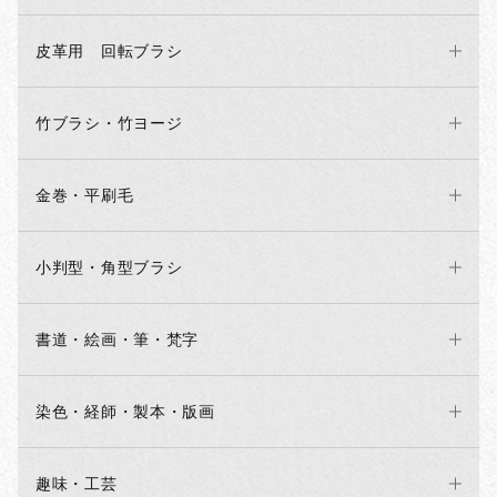
皮革用 回転ブラシ
竹ブラシ・竹ヨージ
金巻・平刷毛
小判型・角型ブラシ
書道・絵画・筆・梵字
染色・経師・製本・版画
趣味・工芸