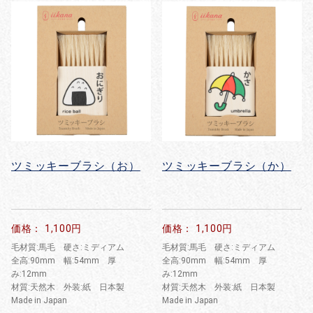
ツミッキーブラシ（お）
ツミッキーブラシ（か）
価格： 1,100円
価格： 1,100円
毛材質:馬毛 硬さ:ミディアム
毛材質:馬毛 硬さ:ミディアム
全高:90mm 幅:54mm 厚
全高:90mm 幅:54mm 厚
み:12mm
み:12mm
材質:天然木 外装:紙 日本製
材質:天然木 外装:紙 日本製
Made in Japan
Made in Japan