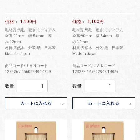
価格： 1,100円
価格： 1,100円
毛材質:馬毛 硬さ:ミディアム
毛材質:馬毛 硬さ:ミディアム
全高:90mm 幅:54mm 厚
全高:90mm 幅:54mm 厚
み:12mm
み:12mm
材質:天然木 外装:紙 日本製
材質:天然木 外装:紙 日本製
Made in Japan
Made in Japan
商品コード/ＪＡＮコード
商品コード/ＪＡＮコード
123226 / 45602948 14869
123227 / 45602948 14876
数量
数量
カートに入れる
カートに入れる