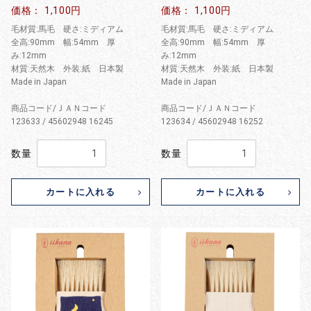
価格： 1,100円
価格： 1,100円
毛材質:馬毛 硬さ:ミディアム
毛材質:馬毛 硬さ:ミディアム
全高:90mm 幅:54mm 厚
全高:90mm 幅:54mm 厚
み:12mm
み:12mm
材質:天然木 外装:紙 日本製
材質:天然木 外装:紙 日本製
Made in Japan
Made in Japan
商品コード/ＪＡＮコード
商品コード/ＪＡＮコード
123633 / 45602948 16245
123634 / 45602948 16252
数量
数量
カートに入れる
カートに入れる