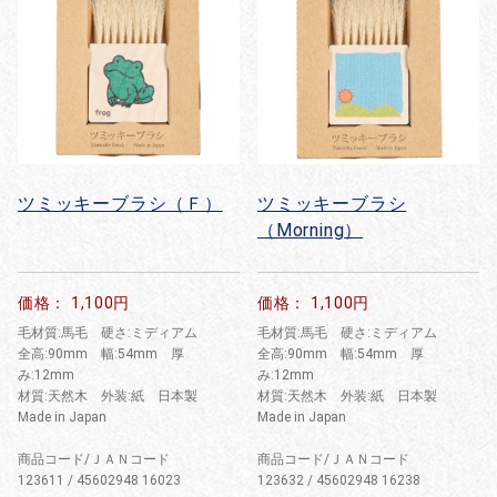
ツミッキーブラシ（Ｆ）
ツミッキーブラシ
（Morning）
価格： 1,100円
価格： 1,100円
毛材質:馬毛 硬さ:ミディアム
毛材質:馬毛 硬さ:ミディアム
全高:90mm 幅:54mm 厚
全高:90mm 幅:54mm 厚
み:12mm
み:12mm
材質:天然木 外装:紙 日本製
材質:天然木 外装:紙 日本製
Made in Japan
Made in Japan
商品コード/ＪＡＮコード
商品コード/ＪＡＮコード
123611 / 45602948 16023
123632 / 45602948 16238