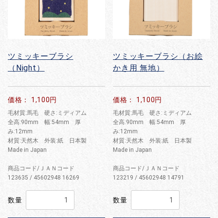
ツミッキーブラシ
ツミッキーブラシ（お絵
（Night）
かき用 無地）
価格： 1,100円
価格： 1,100円
毛材質:馬毛 硬さ:ミディアム
毛材質:馬毛 硬さ:ミディアム
全高:90mm 幅:54mm 厚
全高:90mm 幅:54mm 厚
み:12mm
み:12mm
材質:天然木 外装:紙 日本製
材質:天然木 外装:紙 日本製
Made in Japan
Made in Japan
商品コード/ＪＡＮコード
商品コード/ＪＡＮコード
123635 / 45602948 16269
123219 / 45602948 14791
数量
数量