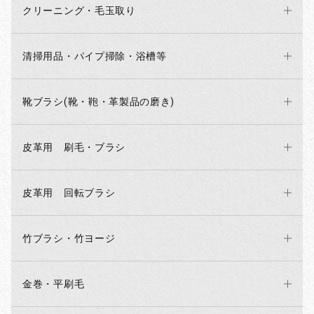
クリーニング・毛玉取り
清掃用品・パイプ掃除・浴槽等
靴ブラシ(靴・鞄・革製品の磨き)
皮革用 刷毛・ブラシ
皮革用 回転ブラシ
竹ブラシ・竹ヨージ
金巻・平刷毛