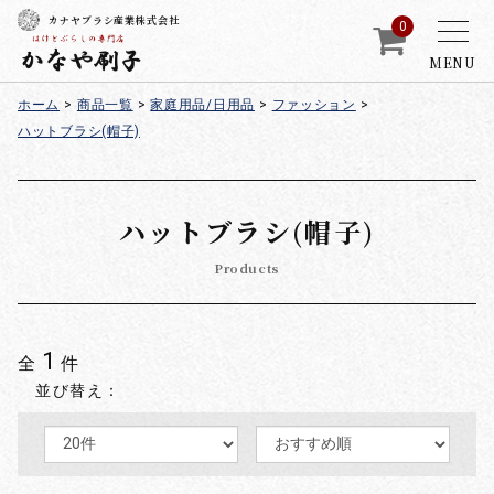
カナヤブラシ産業株式会社
0
MENU
ホーム
>
商品一覧
>
家庭用品/日用品
>
ファッション
>
ハットブラシ(帽子)
ハットブラシ(帽子)
Products
1
全
件
並び替え：