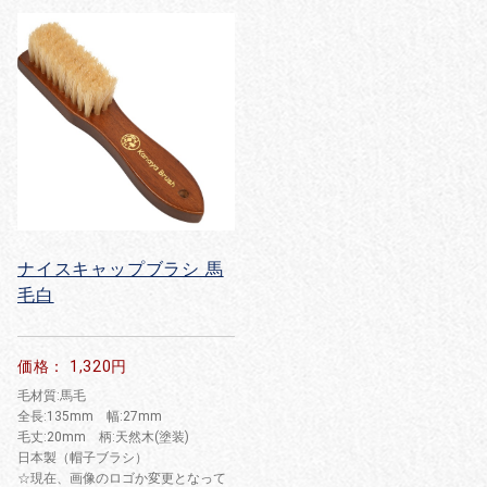
ナイスキャップブラシ 馬
毛白
価格： 1,320円
毛材質:馬毛
全長:135mm 幅:27mm
毛丈:20mm 柄:天然木(塗装)
日本製（帽子ブラシ）
☆現在、画像のロゴか変更となって