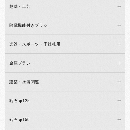
趣味・工芸
除電機能付きブラシ
楽器・スポーツ・千社札用
金属ブラシ
建築・塗装関連
砥石 φ125
砥石 φ150