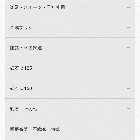
楽器・スポーツ・千社札用
金属ブラシ
建築・塗装関連
砥石 φ125
砥石 φ150
砥石 その他
研磨布等・不織布・特殊