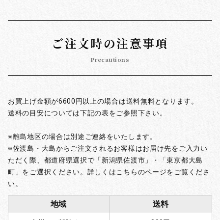
ご注文時の注意事項
Precautions
お買上げ金額が6600円以上の場合は送料無料となります。
送料の目安については下記の表をご参照下さい。
※離島地区の場合は別途ご連絡をいたします。
※佐渡島・大島からご注文されるお客様はお届け先をご入力い
ただく際、都道府県選択で「新潟県佐渡市」・「東京都大島
町」をご選択ください。詳しくはこちらのページをご覧くださ
い。
地域
送料