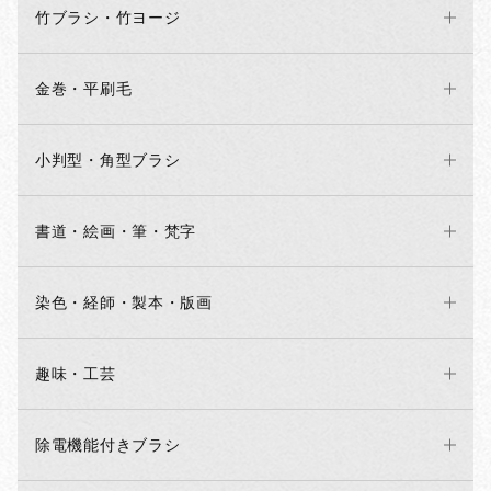
竹ブラシ・竹ヨージ
金巻・平刷毛
小判型・角型ブラシ
書道・絵画・筆・梵字
染色・経師・製本・版画
趣味・工芸
除電機能付きブラシ