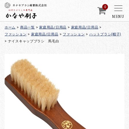
カナヤブラシ産業株式会社
0
MENU
ホーム
>
商品一覧
>
家庭用品/日用品
>
家庭用品/日用品
>
ファッション
>
家庭用品/日用品
>
ファッション
>
ハットブラシ(帽子)
>
ナイスキャップブラシ 馬毛白