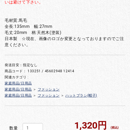
いは避けて下さい。
毛材質:馬毛
全長:135mm 幅:27mm
毛丈:20mm 柄:天然木(塗装)
日本製 ☆現在、画像のロゴか変更となっておりますのでご注
意ください。
発送目安：指定なし
商品コード：
133251 / 45602948 12414
関連カテゴリ :
家庭用品/日用品
家庭用品/日用品
＞
ファッション
家庭用品/日用品
＞
ファッション
＞
ハットブラシ(帽子)
1,320円
数量
(税込)