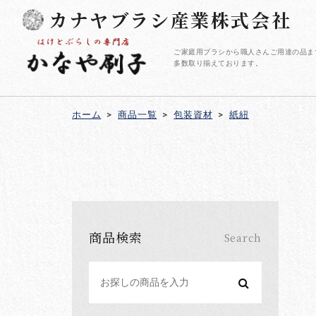
カナヤブラシ産業株式会社
ご家庭用ブラシから職人さんご用達の品ま
多数取り揃えております。
ホーム
>
商品一覧
>
包装資材
>
紙紐
商品検索
Search