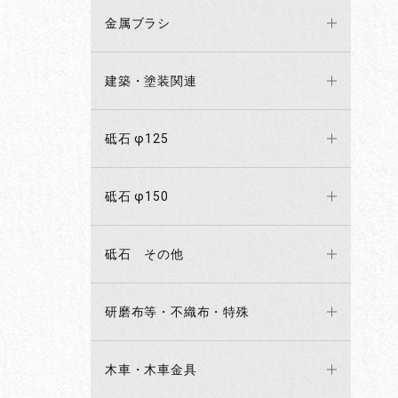
金属ブラシ
建築・塗装関連
砥石 φ125
砥石 φ150
砥石 その他
研磨布等・不織布・特殊
木車・木車金具