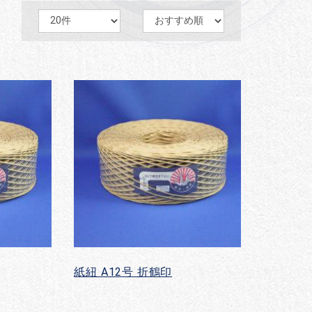
紙紐 A12号 折鶴印