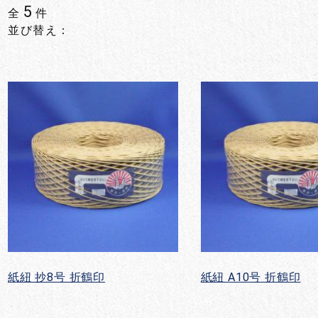
5
全
件
並び替え：
紙紐 抄8号 折鶴印
紙紐 A10号 折鶴印