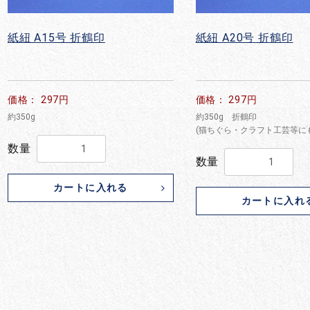
紙紐 A15号 折鶴印
紙紐 A20号 折鶴印
価格： 297円
価格： 297円
約350g
約350g 折鶴印
(猫ちぐら・クラフト工芸等にも
数量
数量
カートに入れる
カートに入れ