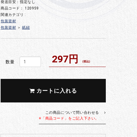
発送目安：指定なし
商品コード：
120959
関連カテゴリ :
包装資材
包装資材
＞
紙紐
297円
数量
(税込)
カートに入れる
この商品について問い合わせる
※「商品コード」をご記入下さい。