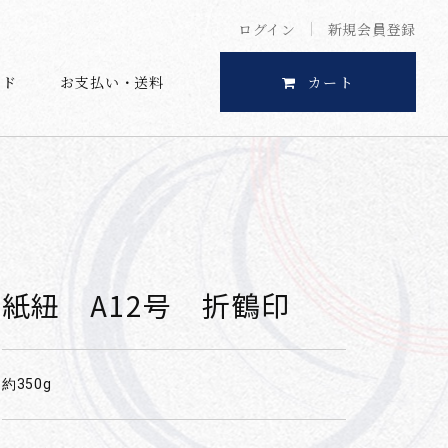
ログイン
新規会員登録
イド
お支払い・送料
カート
紙紐 A12号 折鶴印
約350g