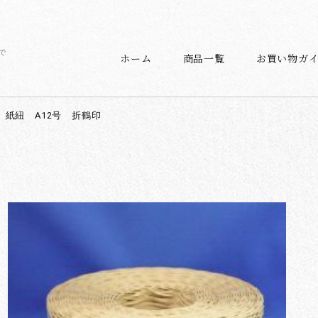
で
ホーム
商品一覧
お買い物ガ
紙紐 A12号 折鶴印