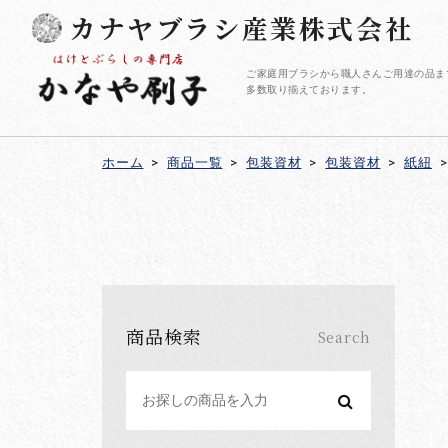
カナヤブラシ産業株式会社
ご家庭用ブラシから職人さんご用達の品ま
多数取り揃えております。
ホーム
>
商品一覧
>
包装資材
>
包装資材
>
紙紐
>
商品検索
Search