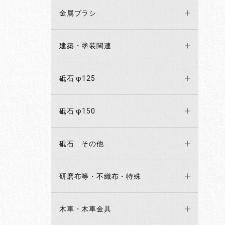
金属ブラシ
建築・塗装関連
砥石 φ125
砥石 φ150
砥石 その他
研磨布等・不織布・特殊
木車・木車金具