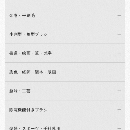
金巻・平刷毛
小判型・角型ブラシ
書道・絵画・筆・梵字
染色・経師・製本・版画
趣味・工芸
除電機能付きブラシ
楽器・スポーツ・千社札用