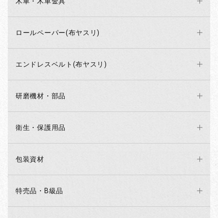
木車・木車金具
ロールペーパー(布ヤスリ)
お買い物を続ける
カートへ進む
エンドレスベルト(布ヤスリ)
研磨機材・部品
衛生・保護用品
包装資材
特売品・B級品