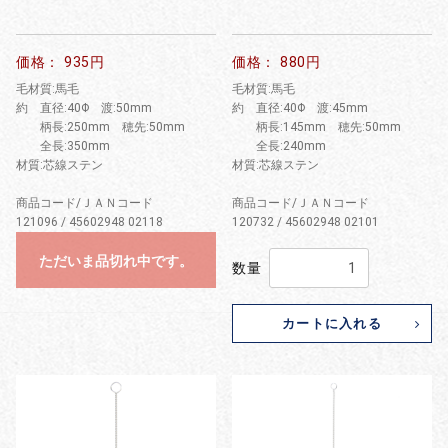
価格： 935円
価格： 880円
毛材質:馬毛
毛材質:馬毛
約 直径:40Φ 渡:50mm
約 直径:40Φ 渡:45mm
柄長:250mm 穂先:50mm
柄長:145mm 穂先:50mm
全長:350mm
全長:240mm
材質:芯線ステン
材質:芯線ステン
商品コード/ＪＡＮコード
商品コード/ＪＡＮコード
121096 / 45602948 02118
120732 / 45602948 02101
ただいま品切れ中です。
数量
カートに入れる