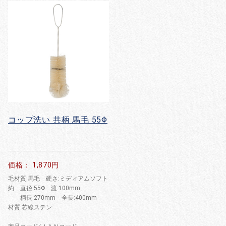
コップ洗い 共柄 馬毛 55Φ
価格： 1,870円
毛材質:馬毛 硬さ:ミディアムソフト
約 直径:55Φ 渡:100mm
柄長:270mm 全長:400mm
材質:芯線ステン