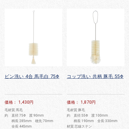
ビン洗い 4合 馬毛白 75Φ
コップ洗い 共柄 豚毛 55Φ
価格： 1,430円
価格： 1,870円
毛材質:馬毛
毛材質:豚毛
約 直径:75Φ 渡:90mm
約 直径:55Φ 渡:100mm
柄長:285mm 穂先:70mm
柄長:190mm 全長:330mm
全長:445mm
材質:芯線ステン