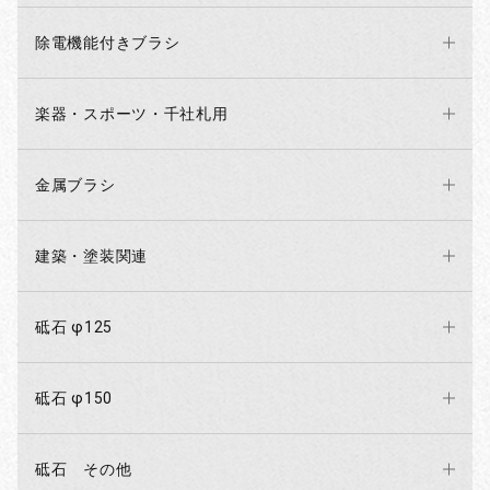
除電機能付きブラシ
楽器・スポーツ・千社札用
金属ブラシ
建築・塗装関連
砥石 φ125
砥石 φ150
砥石 その他