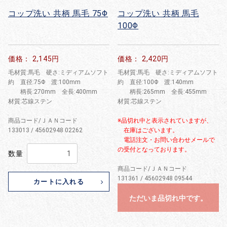
コップ洗い 共柄 馬毛 75Φ
コップ洗い 共柄 馬毛
100Φ
価格： 2,145円
価格： 2,420円
毛材質:馬毛 硬さ:ミディアムソフト
毛材質:馬毛 硬さ:ミディアムソフト
約 直径:75Φ 渡:100mm
約 直径:100Φ 渡:140mm
柄長:270mm 全長:400mm
柄長:265mm 全長:455mm
材質:芯線ステン
材質:芯線ステン
商品コード/ＪＡＮコード
※品切れ中と表示されていますが、
133013 / 45602948 02262
在庫はございます。
電話注文・お問い合わせメールで
の受付となっております。
数量
商品コード/ＪＡＮコード
131361 / 45602948 09544
カートに入れる
ただいま品切れ中です。