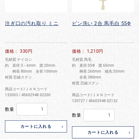
注ぎ口の汚れ取り ミニ
ビン洗い 2合 馬毛白 55Φ
価格： 330円
価格： 1,210円
毛材質:ナイロン
毛材質:馬毛
約 直径:3～6mm 渡:20mm
約 直径:55Φ 渡:65mm
柄長:80mm 全長:100mm
柄長:260mm 穂先:55mm
材質:芯線ステン
全長:380mm
材質:芯線ステン
商品コード/ＪＡＮコード
133003 / 45602948 02200
商品コード/ＪＡＮコード
120727 / 45602948 02132
数量
数量
カートに入れる
カートに入れる