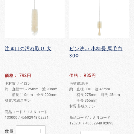
注ぎ口の汚れ取り 大
ビン洗い 小柄長 馬毛白
30Φ
価格： 792円
価格： 935円
毛材質:ナイロン
毛材質:馬毛
約 直径:22～25mm 渡:90mm
約 直径:30Φ 渡:45mm
柄長:110mm 全長:200mm
柄長:275mm 穂先:45mm
材質:芯線ステン
全長:365mm
材質:芯線ステン
商品コード / ＪＡＮコード
133000 / 45602948 02231
商品コード/ＪＡＮコード
120731 / 45602948 02095
数量