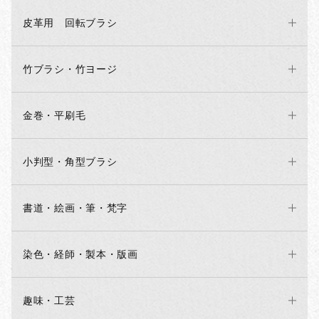
皮革用 回転ブラシ
竹ブラシ・竹ヨージ
金巻・平刷毛
小判型・角型ブラシ
書道・絵画・筆・梵字
染色・経師・製本・版画
趣味・工芸