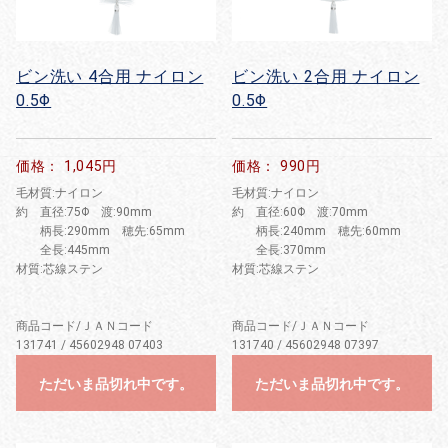
ビン洗い 4合用 ナイロン
ビン洗い 2合用 ナイロン
0.5Φ
0.5Φ
価格： 1,045円
価格： 990円
毛材質:ナイロン
毛材質:ナイロン
約 直径:75Φ 渡:90mm
約 直径:60Φ 渡:70mm
柄長:290mm 穂先:65mm
柄長:240mm 穂先:60mm
全長:445mm
全長:370mm
材質:芯線ステン
材質:芯線ステン
商品コード/ＪＡＮコード
商品コード/ＪＡＮコード
131741 / 45602948 07403
131740 / 45602948 07397
ただいま品切れ中です。
ただいま品切れ中です。