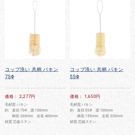
コップ洗い 共柄 パキン
コップ洗い 共柄 パキン
75Φ
55Φ
価格： 2,277円
価格： 1,650円
毛材質:パキン
毛材質:パキン
約 直径:75Φ 渡:100mm
約 直径:55Φ 渡:100mm
柄長:260mm 全長:400mm
柄長:195mm 全長:330mm
材質:芯線ステン
材質:芯線ステン