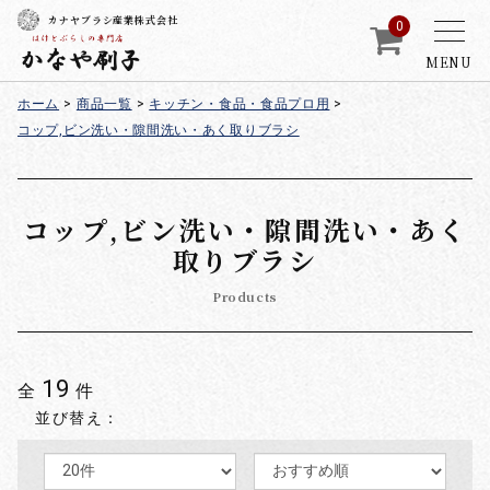
カナヤブラシ産業株式会社
0
MENU
ホーム
>
商品一覧
>
キッチン・食品・食品プロ用
>
コップ,ビン洗い・隙間洗い・あく取りブラシ
コップ,ビン洗い・隙間洗い・あく
取りブラシ
Products
19
全
件
並び替え：