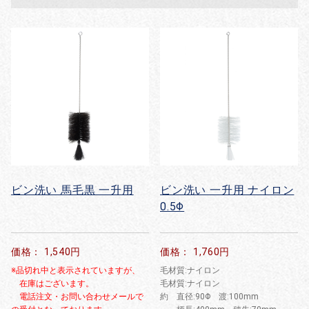
ビン洗い 馬毛黒 一升用
ビン洗い 一升用 ナイロン
0.5Φ
価格： 1,540円
価格： 1,760円
※品切れ中と表示されていますが、
毛材質:ナイロン
在庫はございます。
毛材質:ナイロン
電話注文・お問い合わせメールで
約 直径:90Φ 渡:100mm