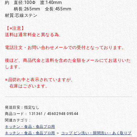
約 直径:100Φ 渡:140mm
柄長:265mm 全長:455mm
材質:芯線ステン
【※注意】
送料は通常料金と異なる為、
電話注文・お問い合わせメールでの受付となっております。
後ほど、商品代金と送料を含めた金額をメールにてお送りいた
します。
※品切れ中と表示されていますが、
在庫はございます。
発送目安：指定なし
商品コード：
131361 / 45602948 09544
関連カテゴリ :
キッチン・食品・食品プロ用
キッチン・食品・食品プロ用
＞
コップ,ビン洗い・隙間洗い・あく取りブ