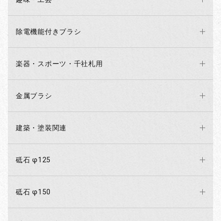
除電機能付きブラシ
楽器・スポーツ・千社札用
金属ブラシ
建築・塗装関連
砥石 φ125
砥石 φ150