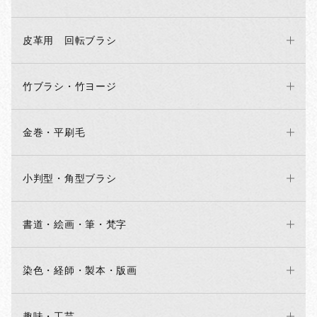
皮革用 回転ブラシ
竹ブラシ・竹ヨージ
金巻・平刷毛
小判型・角型ブラシ
書道・絵画・筆・梵字
染色・経師・製本・版画
趣味・工芸