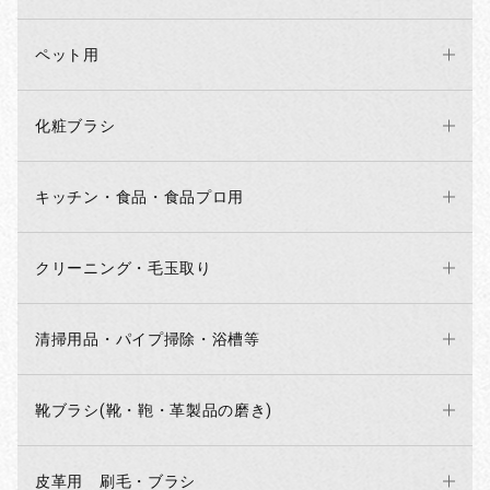
ペット用
化粧ブラシ
キッチン・食品・食品プロ用
クリーニング・毛玉取り
清掃用品・パイプ掃除・浴槽等
お買い物を続ける
カートへ進む
靴ブラシ(靴・鞄・革製品の磨き)
皮革用 刷毛・ブラシ