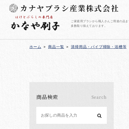
カナヤブラシ産業株式会社
ご家庭用ブラシから職人さんご用達の品ま
多数取り揃えております。
ホーム
>
商品一覧
>
清掃用品・パイプ掃除・浴槽等
商品検索
Search