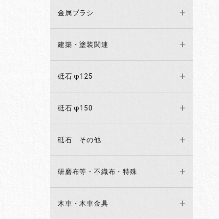
金属ブラシ
建築・塗装関連
砥石 φ125
砥石 φ150
砥石 その他
研磨布等・不織布・特殊
木車・木車金具