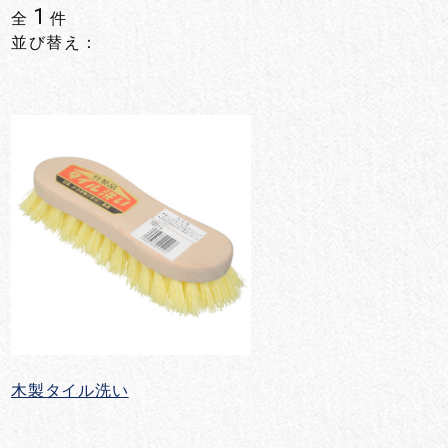
1
全
件
並び替え：
木製タイル洗い