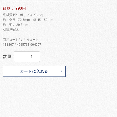
価格： 990円
毛材質:PP（ポリプロピレン）
約 全長:170.5mm 幅:45～50mm
約 毛丈:20.8mm
材質:天然木
商品コード/ＪＡＮコード
131207 / 4965733 004007
数量
カートに入れる