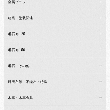
金属ブラシ
建築・塗装関連
砥石 φ125
砥石 φ150
砥石 その他
研磨布等・不織布・特殊
木車・木車金具