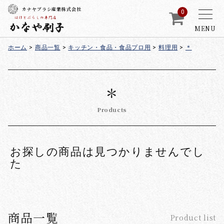
カナヤブラシ産業株式会社
0
MENU
ホーム
>
商品一覧
>
キッチン・食品・食品プロ用
>
料理用
>
＊
＊
Products
お探しの商品は見つかりませんでし
た
商品一覧
Product list