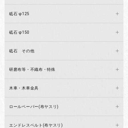
砥石 φ125
砥石 φ150
砥石 その他
研磨布等・不織布・特殊
木車・木車金具
ロールペーパー(布ヤスリ)
エンドレスベルト(布ヤスリ)