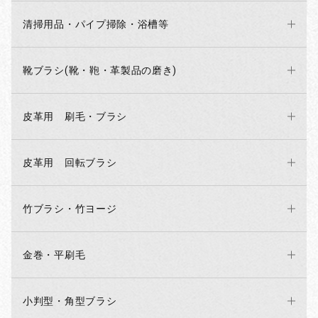
清掃用品・パイプ掃除・浴槽等
靴ブラシ(靴・鞄・革製品の磨き)
皮革用 刷毛・ブラシ
皮革用 回転ブラシ
竹ブラシ・竹ヨージ
金巻・平刷毛
小判型・角型ブラシ