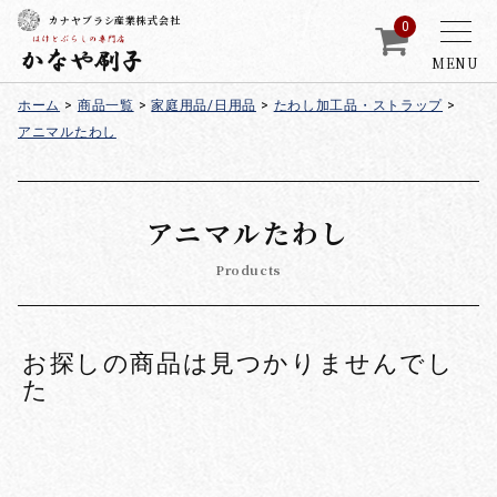
カナヤブラシ産業株式会社
0
MENU
ホーム
>
商品一覧
>
家庭用品/日用品
>
たわし加工品・ストラップ
>
アニマルたわし
アニマルたわし
Products
お探しの商品は見つかりませんでし
た