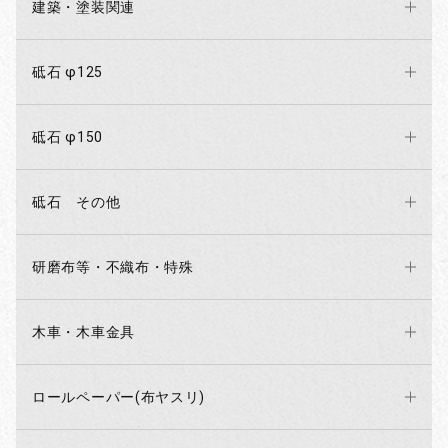
建築・塗装関連
砥石 φ125
砥石 φ150
砥石 その他
研磨布等・不織布・特殊
木車・木車金具
ロールペーパー(布ヤスリ)