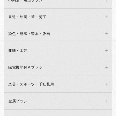
小判型・角型ブラシ
書道・絵画・筆・梵字
染色・経師・製本・版画
趣味・工芸
除電機能付きブラシ
楽器・スポーツ・千社札用
金属ブラシ