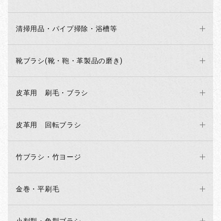
清掃用品・パイプ掃除・浴槽等
靴ブラシ(靴・鞄・革製品の磨き)
皮革用 刷毛・ブラシ
皮革用 回転ブラシ
竹ブラシ・竹ヨージ
金巻・平刷毛