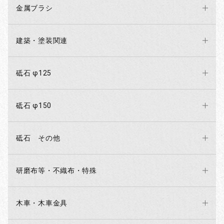
金属ブラシ
建築・塗装関連
砥石 φ125
砥石 φ150
砥石 その他
研磨布等・不織布・特殊
木車・木車金具