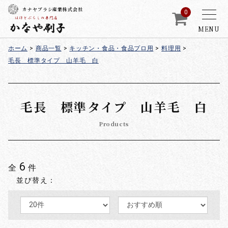
カナヤブラシ産業株式会社
0
MENU
ホーム
>
商品一覧
>
キッチン・食品・食品プロ用
>
料理用
>
毛長 標準タイプ 山羊毛 白
毛長 標準タイプ 山羊毛 白
Products
6
全
件
並び替え：