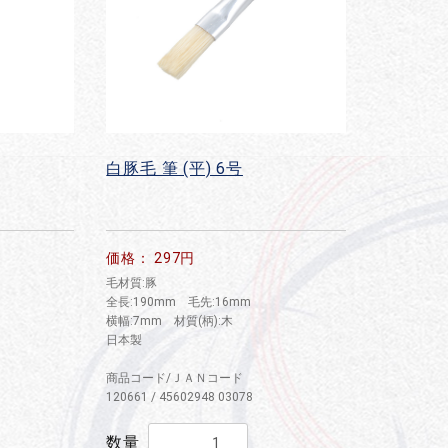
白豚毛 筆 (平) 6号
価格： 297円
毛材質:豚
全長:190mm 毛先:16mm
横幅:7mm 材質(柄):木
日本製
商品コード/ＪＡＮコード
120661 / 45602948 03078
数量