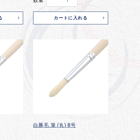
数量
る
カートに入れる
白豚毛 筆 (丸) 8号