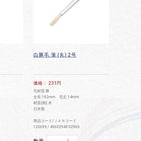
白豚毛 筆 (丸) 2号
価格： 231円
毛材質:豚
全長:182mm 毛丈:14mm
材質(柄):木
日本製
商品コード/ＪＡＮコード
120659 / 45602948 02965