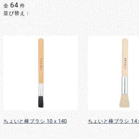
64
全
件
並び替え：
ちょいと棒ブラシ 10ｘ140
ちょいと棒ブラシ 14ｘ