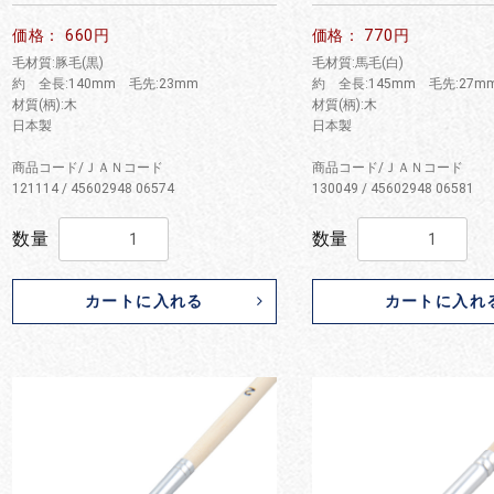
価格： 660円
価格： 770円
毛材質:豚毛(黒)
毛材質:馬毛(白)
約 全長:140mm 毛先:23mm
約 全長:145mm 毛先:27m
材質(柄):木
材質(柄):木
日本製
日本製
商品コード/ＪＡＮコード
商品コード/ＪＡＮコード
121114 / 45602948 06574
130049 / 45602948 06581
数量
数量
カートに入れる
カートに入れ