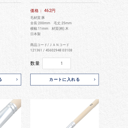
価格： 462円
毛材質:豚
全長:200mm 毛丈:25mm
横幅:11mm 材質(柄):木
日本製
商品コード/ＪＡＮコード
121361 / 45602948 03108
数量
る
カートに入れる