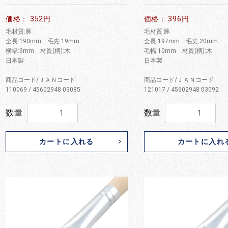
お買い物を続ける
カートへ進む
価格： 352円
価格： 396円
毛材質:豚
毛材質:豚
全長:190mm 毛先:19mm
全長:197mm 毛丈:20mm
横幅:9mm 材質(柄):木
毛幅:10mm 材質(柄):木
日本製
日本製
商品コード/ＪＡＮコード
商品コード/ＪＡＮコード
110069 / 45602948 03085
121017 / 45602948 03092
数量
数量
カートに入れる
カートに入れ