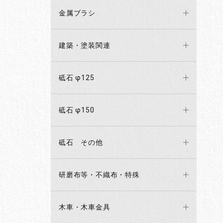
金属ブラシ
建築・塗装関連
砥石 φ125
砥石 φ150
砥石 その他
研磨布等・不織布・特殊
木車・木車金具