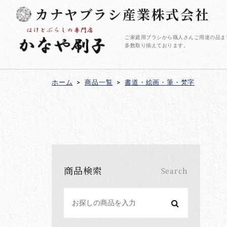
カナヤブラシ産業株式会社
ご家庭用ブラシから職人さんご用達の品ま
多数取り揃えております。
ホーム
>
商品一覧
>
書道・絵画・筆・梵字
商品検索
Search