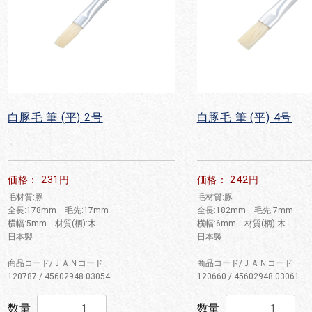
白豚毛 筆 (平) 2号
白豚毛 筆 (平) 4号
価格： 231円
価格： 242円
毛材質:豚
毛材質:豚
全長:178mm 毛先:17mm
全長:182mm 毛先:7mm
横幅:5mm 材質(柄):木
横幅:6mm 材質(柄):木
日本製
日本製
商品コード/ＪＡＮコード
商品コード/ＪＡＮコード
120787 / 45602948 03054
120660 / 45602948 03061
数量
数量