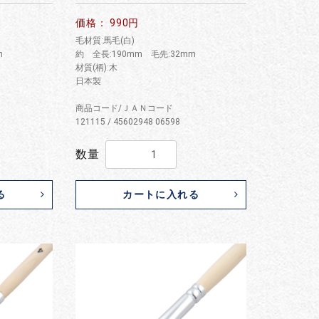
価格： 990円
毛材質:馬毛(白)
m
約 全長:190mm 毛先:32mm
材質(柄):木
日本製
商品コード/ＪＡＮコード
121115 / 45602948 06598
数量
る
カートに入れる