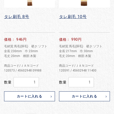
タレ刷毛 8号
タレ刷毛 10号
価格： 946円
価格： 990円
毛材質:馬毛(胴毛) 硬さ:ソフト
毛材質:馬毛(胴毛) 硬さ:ソフト
全長:230mm 巾:23mm
全長:217mm 巾:30mm
毛丈:20mm 柄部:木製
毛丈:20mm 柄部:木製
商品コード/ＪＡＮコード
商品コード/ＪＡＮコード
120573 / 45602948 09988
120591 / 45602948 11400
数量
数量
カートに入れる
カートに入れる