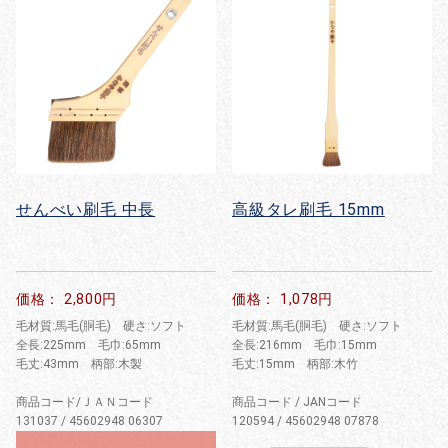
せんべい刷毛 中長
高級タレ刷毛 15mm
価格： 2,800円
価格： 1,078円
毛材質:馬毛(胴毛) 硬さ:ソフト
毛材質:馬毛(胴毛) 硬さ:ソフト
全長:225mm 毛巾:65mm
全長:216mm 毛巾:15mm
毛丈:43mm 柄部:木製
毛丈:15mm 柄部:木竹
商品コード/ＪＡＮコード
商品コード / JANコード
131037 / 45602948 06307
120594 / 45602948 07878