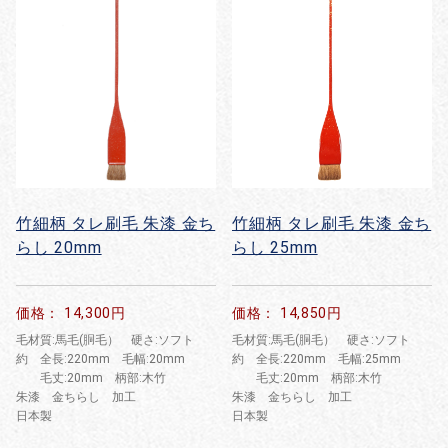
竹細柄 タレ刷毛 朱漆 金ち
竹細柄 タレ刷毛 朱漆 金ち
らし 20mm
らし 25mm
価格： 14,300円
価格： 14,850円
毛材質:馬毛(胴毛） 硬さ:ソフト
毛材質:馬毛(胴毛） 硬さ:ソフト
約 全長:220mm 毛幅:20mm
約 全長:220mm 毛幅:25mm
毛丈:20mm 柄部:木竹
毛丈:20mm 柄部:木竹
朱漆 金ちらし 加工
朱漆 金ちらし 加工
日本製
日本製