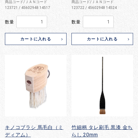
商品コード/ＪＡＮコード
商品コード/ＪＡＮコード
123721 / 45602948 14517
123722 / 45602948 14524
数量
数量
カートに入れる
カートに入れる
キノコブラシ 馬毛白（ミ
竹細柄 タレ刷毛 黒漆 金ち
ディアム）
らし 20mm