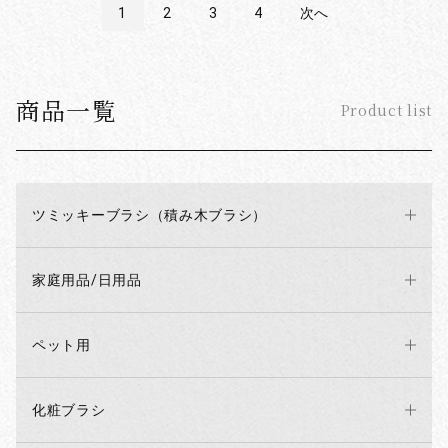
1
2
3
4
次へ
商品一覧
Product list
ツミッキーブラシ（積み木ブラシ）
家庭用品/日用品
ペット用
化粧ブラシ