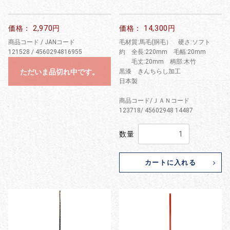
価格： 2,970円
価格： 14,300円
商品コード / JANコード
毛材質:馬毛(胴毛） 硬さ:ソフト
121528 / 4560294816955
約 全長:220mm 毛幅:20mm
毛丈:20mm 柄部:木竹
ただいま品切れ中です。
黒漆 きんちらし加工
日本製
商品コード/ＪＡＮコード
123718/ 45602948 14487
数量
カートに入れる