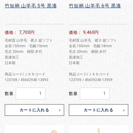
竹短柄 山羊毛 5号 黒漆
竹短柄 山羊毛 6号 黒漆
価格： 7,700円
価格： 9,460円
毛材質:山羊毛 硬さ:超ソフト
毛材質:山羊毛 硬さ:超ソフト
全長:155mm 毛幅:15mm
全長:155mm 毛幅:18mm
毛丈:20mm 柄部:木竹
毛丈:20mm 柄部:木竹
黒漆加工
黒漆加工
日本製
日本製
商品コード/ＪＡＮコード
商品コード/ＪＡＮコード
123708 / 45602948 13893
123709 / 45609248 13909
数量
数量
カートに入れる
カートに入れる