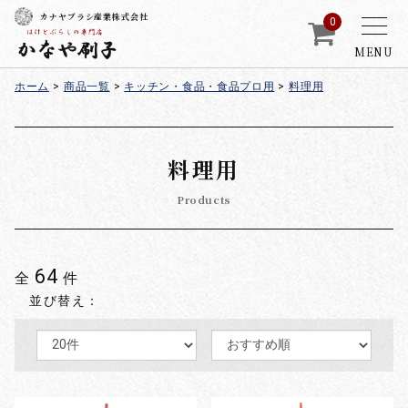
カナヤブラシ産業株式会社
0
MENU
ホーム
>
商品一覧
>
キッチン・食品・食品プロ用
>
料理用
料理用
Products
64
全
件
並び替え：