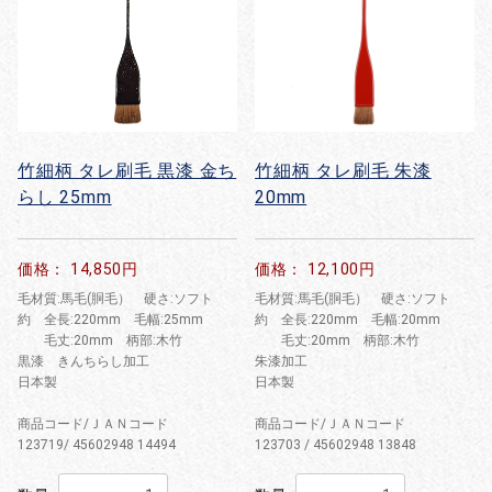
竹細柄 タレ刷毛 黒漆 金ち
竹細柄 タレ刷毛 朱漆
らし 25mm
20mm
価格： 14,850円
価格： 12,100円
毛材質:馬毛(胴毛） 硬さ:ソフト
毛材質:馬毛(胴毛） 硬さ:ソフト
約 全長:220mm 毛幅:25mm
約 全長:220mm 毛幅:20mm
毛丈:20mm 柄部:木竹
毛丈:20mm 柄部:木竹
黒漆 きんちらし加工
朱漆加工
日本製
日本製
商品コード/ＪＡＮコード
商品コード/ＪＡＮコード
123719/ 45602948 14494
123703 / 45602948 13848