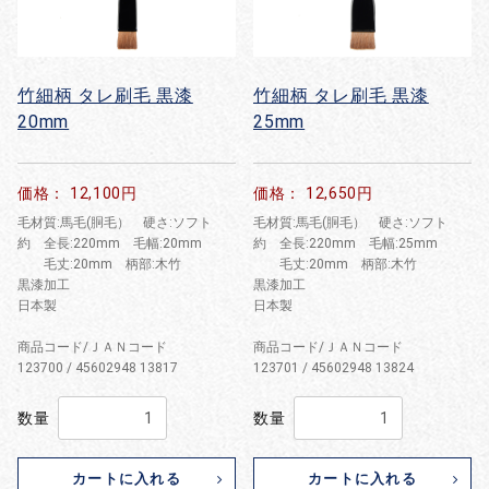
竹細柄 タレ刷毛 黒漆
竹細柄 タレ刷毛 黒漆
20mm
25mm
価格： 12,100円
価格： 12,650円
毛材質:馬毛(胴毛） 硬さ:ソフト
毛材質:馬毛(胴毛） 硬さ:ソフト
約 全長:220mm 毛幅:20mm
約 全長:220mm 毛幅:25mm
毛丈:20mm 柄部:木竹
毛丈:20mm 柄部:木竹
黒漆加工
黒漆加工
日本製
日本製
商品コード/ＪＡＮコード
商品コード/ＪＡＮコード
123700 / 45602948 13817
123701 / 45602948 13824
数量
数量
カートに入れる
カートに入れる