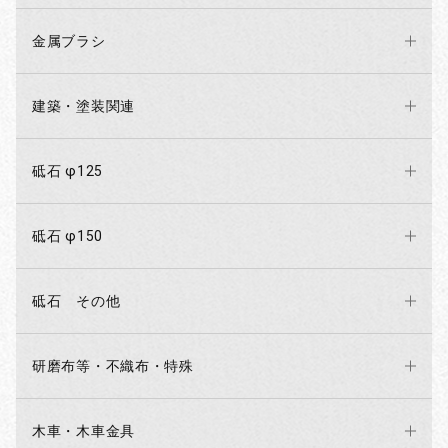
金属ブラシ
建築・塗装関連
砥石 φ125
砥石 φ150
砥石 その他
研磨布等・不織布・特殊
木車・木車金具