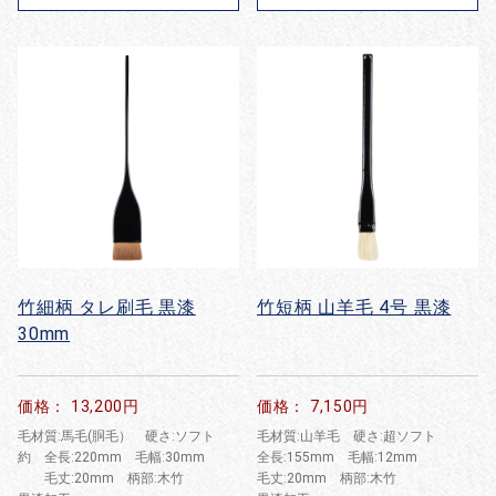
竹細柄 タレ刷毛 黒漆
竹短柄 山羊毛 4号 黒漆
30mm
価格： 13,200円
価格： 7,150円
毛材質:馬毛(胴毛） 硬さ:ソフト
毛材質:山羊毛 硬さ:超ソフト
約 全長:220mm 毛幅:30mm
全長:155mm 毛幅:12mm
毛丈:20mm 柄部:木竹
毛丈:20mm 柄部:木竹