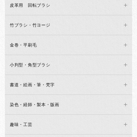
皮革用 回転ブラシ
竹ブラシ・竹ヨージ
金巻・平刷毛
小判型・角型ブラシ
書道・絵画・筆・梵字
染色・経師・製本・版画
趣味・工芸