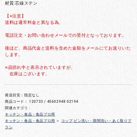
材質:芯線ステン
【※注意】
送料は通常料金と異なる為、
電話注文・お問い合わせメールでの受付となっております。
後ほど、商品代金と送料を含めた金額をメールにてお送りいた
します。
※品切れ中と表示されていますが、
在庫はございます。
発送目安：指定なし
商品コード：
120733 / 45602948 02194
関連カテゴリ :
キッチン・食品・食品プロ用
キッチン・食品・食品プロ用
＞
コップ,ビン洗い・隙間洗い・あく取りブ
ラシ