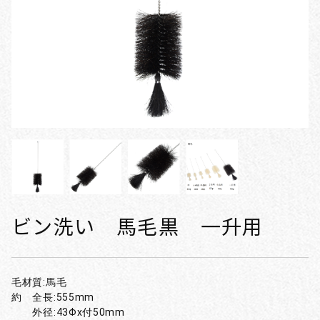
ビン洗い 馬毛黒 一升用
毛材質:馬毛
約 全長:555mm
外径:43Φx付50mm