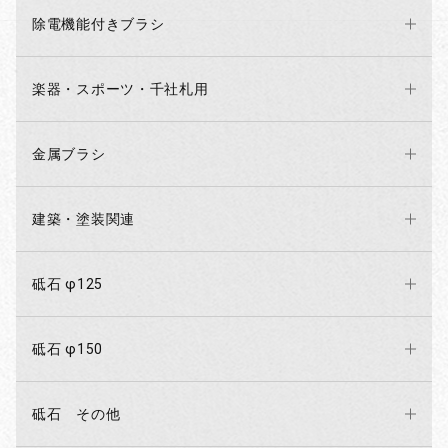
除電機能付きブラシ
楽器・スポーツ・千社札用
金属ブラシ
建築・塗装関連
砥石 φ125
砥石 φ150
砥石 その他