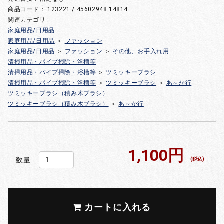
商品コード：
123221 / 45602948 14814
関連カテゴリ :
家庭用品/日用品
家庭用品/日用品
＞
ファッション
家庭用品/日用品
＞
ファッション
＞
その他、お手入れ用
清掃用品・パイプ掃除・浴槽等
清掃用品・パイプ掃除・浴槽等
＞
ツミッキーブラシ
清掃用品・パイプ掃除・浴槽等
＞
ツミッキーブラシ
＞
あ～か行
ツミッキーブラシ（積み木ブラシ）
ツミッキーブラシ（積み木ブラシ）
＞
あ～か行
1,100円
数量
(税込)
カートに入れる