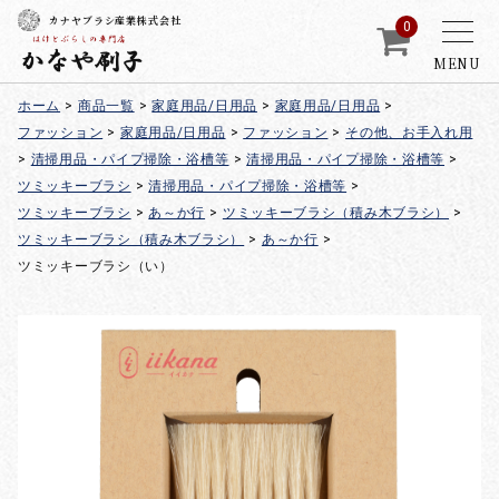
カナヤブラシ産業株式会社
0
MENU
ホーム
>
商品一覧
>
家庭用品/日用品
>
家庭用品/日用品
>
ファッション
>
家庭用品/日用品
>
ファッション
>
その他、お手入れ用
>
清掃用品・パイプ掃除・浴槽等
>
清掃用品・パイプ掃除・浴槽等
>
ツミッキーブラシ
>
清掃用品・パイプ掃除・浴槽等
>
ツミッキーブラシ
>
あ～か行
>
ツミッキーブラシ（積み木ブラシ）
>
ツミッキーブラシ（積み木ブラシ）
>
あ～か行
>
ツミッキーブラシ（い）