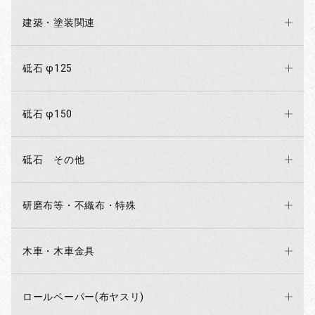
建築・塗装関連
砥石 φ125
砥石 φ150
砥石 その他
研磨布等・不織布・特殊
木車・木車金具
ロールペーパー(布ヤスリ)