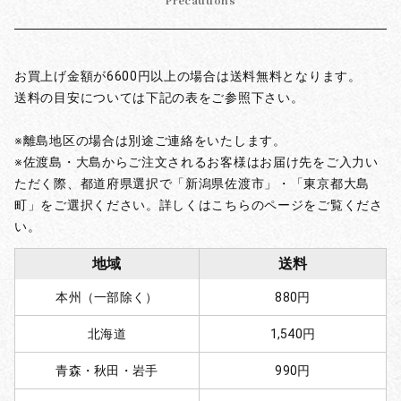
Precautions
お買上げ金額が6600円以上の場合は送料無料となります。
送料の目安については下記の表をご参照下さい。
※離島地区の場合は別途ご連絡をいたします。
※佐渡島・大島からご注文されるお客様はお届け先をご入力い
ただく際、都道府県選択で「新潟県佐渡市」・「東京都大島
町」をご選択ください。詳しくはこちらのページをご覧くださ
い。
地域
送料
本州（一部除く）
880円
北海道
1,540円
青森・秋田・岩手
990円