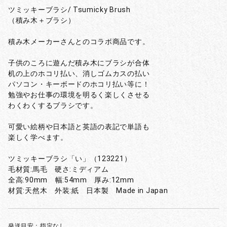
ツミッキーブラシ/ Tsumicky Brush
（積み木＋ブラシ）
積み木メーカーさんとのコラボ商品です。
子供のころに遊んだ積み木にブラシが合体
机の上のホコリ払い、消しゴムカスの払い
パソコン・キーボードのホコリ払い等に！
勉強やお仕事の環境を明るく楽しくさせる
わくわくするブラシです。
可愛い絵柄や日本語と英語の表記で単語も
楽しく学べます。
ツミッキーブラシ「い」（123221）
毛材質:馬毛 硬さ:ミディアム
全高:90mm 幅:54mm 厚み:12mm
材質:天然木 外装:紙 日本製 Made in Japan
発送目安：指定なし