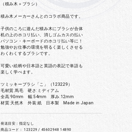
（積み木＋ブラシ）
積み木メーカーさんとのコラボ商品です。
子供のころに遊んだ積み木にブラシが合体
机の上のホコリ払い、消しゴムカスの払い
パソコン・キーボードのホコリ払い等に！
勉強やお仕事の環境を明るく楽しくさせる
わくわくするブラシです。
可愛い絵柄や日本語と英語の表記で単語も
楽しく学べます。
ツミッキーブラシ「こ」（123229）
毛材質:馬毛 硬さ:ミディアム
全高:90mm 幅:54mm 厚み:12mm
材質:天然木 外装:紙 日本製 Made in Japan
発送目安：指定なし
商品コード：
123229 / 45602948 14890