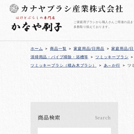
カナヤブラシ産業株式会社
ご家庭用ブラシから職人さんご用達の品ま
多数取り揃えております。
ホーム
>
商品一覧
>
家庭用品/日用品
>
家庭用品/
清掃用品・パイプ掃除・浴槽等
>
ツミッキーブラシ
>
ツミッキーブラシ（積み木ブラシ）
>
あ～か行
>
ツ
商品検索
Search