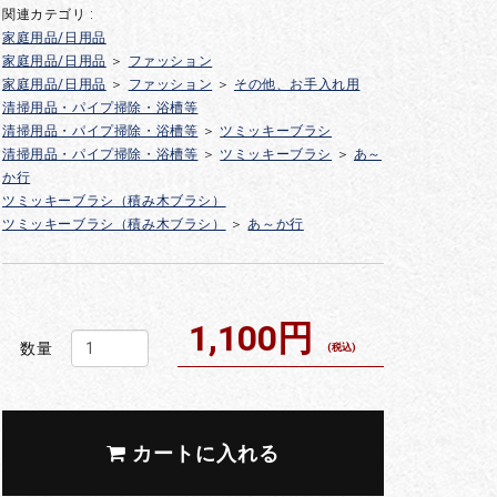
関連カテゴリ :
家庭用品/日用品
家庭用品/日用品
＞
ファッション
家庭用品/日用品
＞
ファッション
＞
その他、お手入れ用
清掃用品・パイプ掃除・浴槽等
清掃用品・パイプ掃除・浴槽等
＞
ツミッキーブラシ
清掃用品・パイプ掃除・浴槽等
＞
ツミッキーブラシ
＞
あ～
か行
ツミッキーブラシ（積み木ブラシ）
ツミッキーブラシ（積み木ブラシ）
＞
あ～か行
1,100円
数量
(税込)
カートに入れる