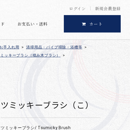
ログイン
新規会員登録
イド
お支払い・送料
カート
お手入れ用
>
清掃用品・パイプ掃除・浴槽等
>
ツミッキーブラシ（積み木ブラシ）
>
ツミッキーブラシ（こ）
ツミッキーブラシ/ Tsumicky Brush