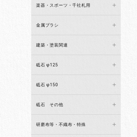
楽器・スポーツ・千社札用
金属ブラシ
建築・塗装関連
砥石 φ125
砥石 φ150
砥石 その他
研磨布等・不織布・特殊