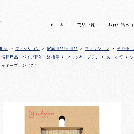
で
ホーム
商品一覧
お買い物ガ
日用品
>
ファッション
>
家庭用品/日用品
>
ファッション
>
その他、
清掃用品・パイプ掃除・浴槽等
>
ツミッキーブラシ
>
あ～か行
>
ミッキーブラシ（こ）