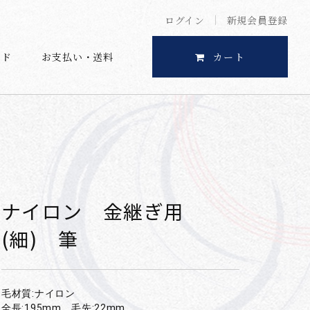
ログイン
新規会員登録
イド
お支払い・送料
カート
ナイロン 金継ぎ用
(細) 筆
毛材質:ナイロン
全長:195mm 毛先:22mm