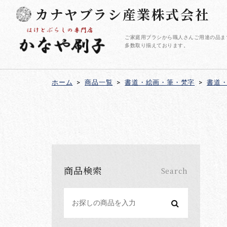
カナヤブラシ産業株式会社
ご家庭用ブラシから職人さんご用達の品ま
多数取り揃えております。
ホーム
>
商品一覧
>
書道・絵画・筆・梵字
>
書道
商品検索
Search