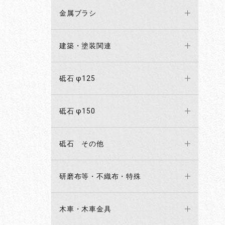
金属ブラシ
建築・塗装関連
砥石 φ125
砥石 φ150
砥石 その他
研磨布等・不織布・特殊
木車・木車金具