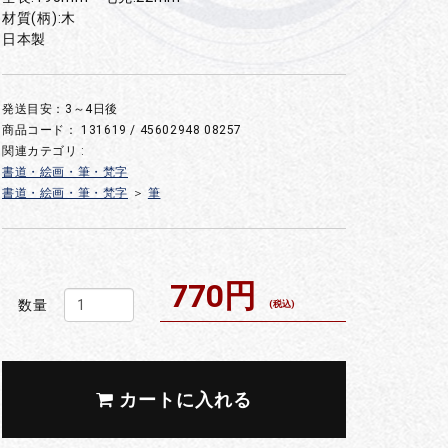
材質(柄):木
日本製
発送目安：3～4日後
商品コード：
131619 / 45602948 08257
関連カテゴリ :
書道・絵画・筆・梵字
書道・絵画・筆・梵字
＞
筆
770円
数量
(税込)
カートに入れる