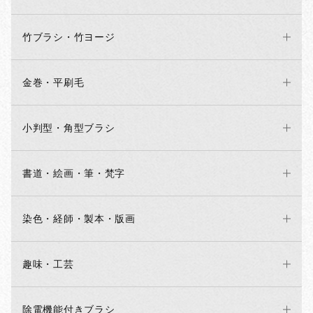
竹ブラシ・竹ヨージ
金巻・平刷毛
小判型・角型ブラシ
書道・絵画・筆・梵字
染色・経師・製本・版画
趣味・工芸
除電機能付きブラシ