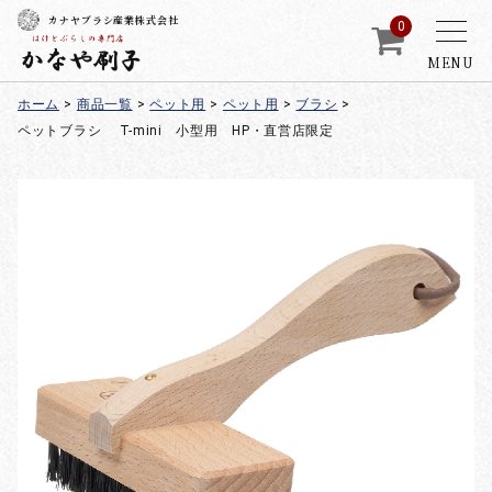
カナヤブラシ産業株式会社
0
MENU
ホーム
>
商品一覧
>
ペット用
>
ペット用
>
ブラシ
>
ペットブラシ T-mini 小型用 HP・直営店限定