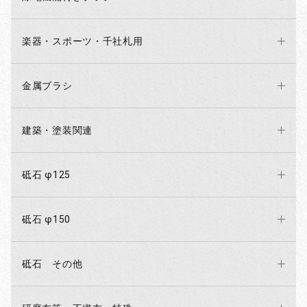
楽器・スポーツ・千社札用
金属ブラシ
建築・塗装関連
砥石 φ125
砥石 φ150
砥石 その他