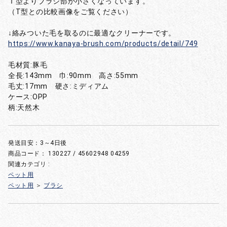
Ｔ型よりブラシ部か小さくなっています。
（T型との比較画像をご覧ください）
↓絡みついた毛を取るのに最適なクリーナーです。
https://www.kanaya-brush.com/products/detail/749
毛材質:豚毛
全長:143mm 巾:90mm 高さ:55mm
毛丈:17mm 硬さ:ミディアム
ケース:OPP
柄:天然木
発送目安：3～4日後
商品コード：
130227 / 45602948 04259
関連カテゴリ :
ペット用
ペット用
＞
ブラシ