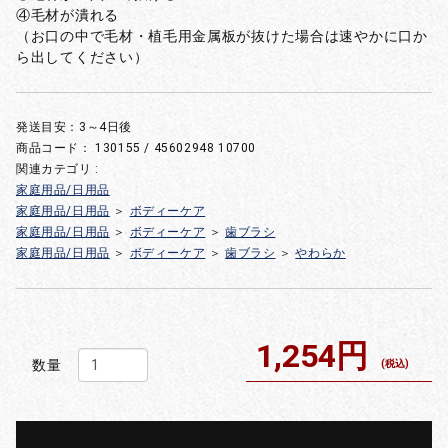
④毛材が潰れる
（お口の中で毛材・植毛用金属板が抜けた場合は速やかに口か
ら出してください）
発送目安：3～4日後
商品コード：
130155 / 45602948 10700
関連カテゴリ :
家庭用品/日用品
家庭用品/日用品
＞
ボディーケア
家庭用品/日用品
＞
ボディーケア
＞
歯ブラシ
家庭用品/日用品
＞
ボディーケア
＞
歯ブラシ
＞
やわらか
1,254円
数量
(税込)