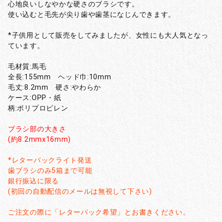
心地良いしなやかな硬さのブラシです。
使い込むと毛先が尖り歯や歯茎になじんできます。
*子供用として販売をしてみましたが、女性にも大人気となっ
ています。
毛材質:馬毛
全長:155mm ヘッド巾:10mm
毛丈:8.2mm 硬さ:やわらか
ケース:OPP・紙
柄:ポリプロピレン
ブラシ部の大きさ
(約8.2mmx16mm)
*レターパックライト発送
歯ブラシのみ5箱まで可能
銀行振込に限る
(初回の自動配信のメールは無視して下さい)
ご注文の際に「レターパック希望」とお書きください。