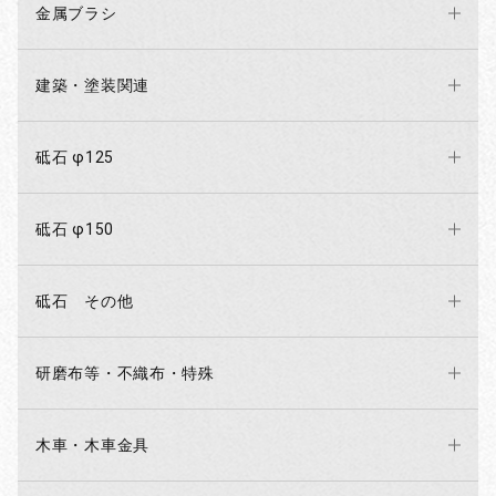
金属ブラシ
建築・塗装関連
砥石 φ125
砥石 φ150
砥石 その他
研磨布等・不織布・特殊
木車・木車金具