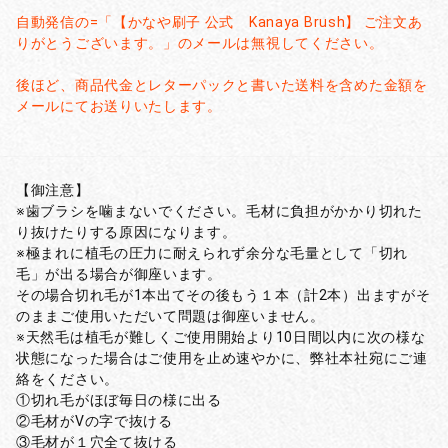
自動発信の=「【かなや刷子 公式 Kanaya Brush】 ご注文あ
りがとうございます。」のメールは無視してください。
後ほど、商品代金とレターパックと書いた送料を含めた金額を
メールにてお送りいたします。
【御注意】
※歯ブラシを噛まないでください。毛材に負担がかかり切れた
り抜けたりする原因になります。
※極まれに植毛の圧力に耐えられず余分な毛量として「切れ
毛」が出る場合が御座います。
その場合切れ毛が1本出てその後もう１本（計2本）出ますがそ
のままご使用いただいて問題は御座いません。
※天然毛は植毛が難しくご使用開始より10日間以内に次の様な
状態になった場合はご使用を止め速やかに、弊社本社宛にご連
絡をください。
①切れ毛がほぼ毎日の様に出る
②毛材がVの字で抜ける
③毛材が１穴全て抜ける