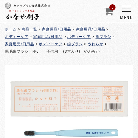
カナヤブラシ産業株式会社
0
MENU
ホーム
>
商品一覧
>
家庭用品/日用品
>
家庭用品/日用品
>
ボディーケア
>
家庭用品/日用品
>
ボディーケア
>
歯ブラシ
>
家庭用品/日用品
>
ボディーケア
>
歯ブラシ
>
やわらか
>
馬毛歯ブラシ №6 子供用 (3本入り) やわらか