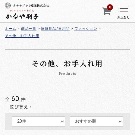
カナヤブラシ産業株式会社
0
MENU
ホーム
>
商品一覧
>
家庭用品/日用品
>
ファッション
>
その他、お手入れ用
その他、お手入れ用
Products
60
全
件
並び替え：