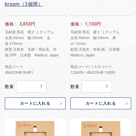
broom（3個用）
価格： 3,850円
価格： 1,100円
毛材質:馬毛 硬さ:ミディアム
毛材質:馬毛 硬さ:ミディアム
全高:95mm 幅:20mm 全
全高:90mm 幅:54mm 厚
長:270mm
み:12mm
材質:天然木 毛材：馬白毛 外
材質:天然木 外装:紙 日本製
装:OPP 日本製 Made in Japan
Made in Japan
商品コード
商品コード/ＪＡＮコード
45602948 06451
123609 / 45602948 16009
数量
数量
カートに入れる
カートに入れる