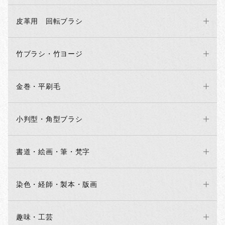
皮革用 回転ブラシ
竹ブラシ・竹ヨージ
金巻・平刷毛
小判型・角型ブラシ
書道・絵画・筆・梵字
染色・経師・製本・版画
趣味・工芸