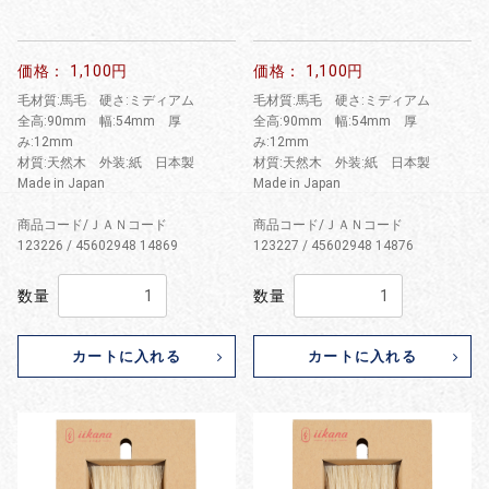
価格： 1,100円
価格： 1,100円
毛材質:馬毛 硬さ:ミディアム
毛材質:馬毛 硬さ:ミディアム
全高:90mm 幅:54mm 厚
全高:90mm 幅:54mm 厚
み:12mm
み:12mm
材質:天然木 外装:紙 日本製
材質:天然木 外装:紙 日本製
Made in Japan
Made in Japan
商品コード/ＪＡＮコード
商品コード/ＪＡＮコード
123226 / 45602948 14869
123227 / 45602948 14876
数量
数量
カートに入れる
カートに入れる