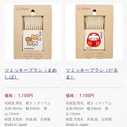
ツミッキーブラシ（まめ
ツミッキーブラシ（だる
しば）
ま）
価格： 1,100円
価格： 1,100円
毛材質:馬毛 硬さ:ミディアム
毛材質:馬毛 硬さ:ミディアム
全高:90mm 幅:54mm 厚
全高:90mm 幅:54mm 厚
み:12mm
み:12mm
材質:天然木 外装:紙 日本製
材質:天然木 外装:紙 日本製
Made in Japan
Made in Japan