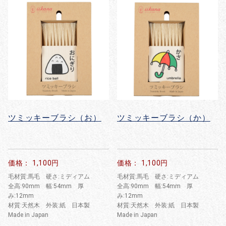
ツミッキーブラシ（お）
ツミッキーブラシ（か）
価格： 1,100円
価格： 1,100円
毛材質:馬毛 硬さ:ミディアム
毛材質:馬毛 硬さ:ミディアム
全高:90mm 幅:54mm 厚
全高:90mm 幅:54mm 厚
み:12mm
み:12mm
材質:天然木 外装:紙 日本製
材質:天然木 外装:紙 日本製
Made in Japan
Made in Japan