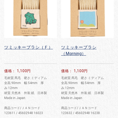
ツミッキーブラシ（Ｆ）
ツミッキーブラシ
（Morning）
価格： 1,100円
価格： 1,100円
毛材質:馬毛 硬さ:ミディアム
毛材質:馬毛 硬さ:ミディアム
全高:90mm 幅:54mm 厚
全高:90mm 幅:54mm 厚
み:12mm
み:12mm
材質:天然木 外装:紙 日本製
材質:天然木 外装:紙 日本製
Made in Japan
Made in Japan
商品コード/ＪＡＮコード
商品コード/ＪＡＮコード
123611 / 45602948 16023
123632 / 45602948 16238