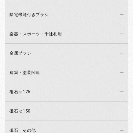
除電機能付きブラシ
楽器・スポーツ・千社札用
金属ブラシ
建築・塗装関連
砥石 φ125
砥石 φ150
砥石 その他