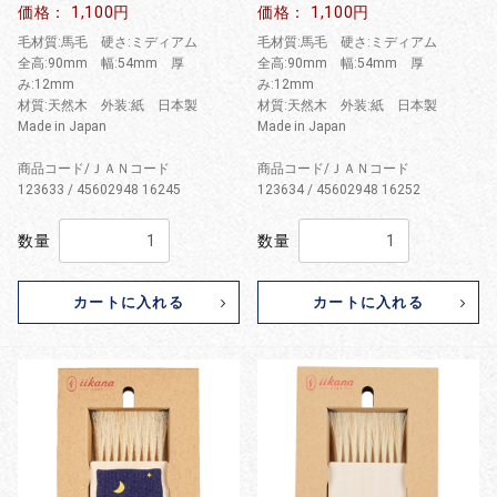
価格： 1,100円
価格： 1,100円
毛材質:馬毛 硬さ:ミディアム
毛材質:馬毛 硬さ:ミディアム
全高:90mm 幅:54mm 厚
全高:90mm 幅:54mm 厚
み:12mm
み:12mm
材質:天然木 外装:紙 日本製
材質:天然木 外装:紙 日本製
Made in Japan
Made in Japan
商品コード/ＪＡＮコード
商品コード/ＪＡＮコード
123633 / 45602948 16245
123634 / 45602948 16252
数量
数量
カートに入れる
カートに入れる