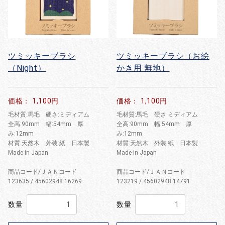
ツミッキーブラシ
ツミッキーブラシ（お絵
（Night）
かき用 無地）
価格： 1,100円
価格： 1,100円
毛材質:馬毛 硬さ:ミディアム
毛材質:馬毛 硬さ:ミディアム
全高:90mm 幅:54mm 厚
全高:90mm 幅:54mm 厚
み:12mm
み:12mm
材質:天然木 外装:紙 日本製
材質:天然木 外装:紙 日本製
Made in Japan
Made in Japan
商品コード/ＪＡＮコード
商品コード/ＪＡＮコード
123635 / 45602948 16269
123219 / 45602948 14791
数量
数量