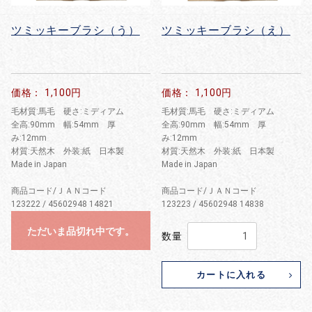
ツミッキーブラシ（う）
ツミッキーブラシ（え）
価格： 1,100円
価格： 1,100円
毛材質:馬毛 硬さ:ミディアム
毛材質:馬毛 硬さ:ミディアム
全高:90mm 幅:54mm 厚
全高:90mm 幅:54mm 厚
み:12mm
み:12mm
材質:天然木 外装:紙 日本製
材質:天然木 外装:紙 日本製
Made in Japan
Made in Japan
商品コード/ＪＡＮコード
商品コード/ＪＡＮコード
123222 / 45602948 14821
123223 / 45602948 14838
ただいま品切れ中です。
数量
カートに入れる