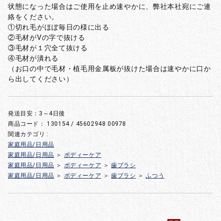
状態になった場合はご使用を止め速やかに、弊社本社宛にご連
絡をください。
①切れ毛がほぼ毎日の様に出る
②毛材がVの字で抜ける
③毛材が１穴全て抜ける
④毛材が潰れる
（お口の中で毛材・植毛用金属板が抜けた場合は速やかに口か
ら出してください）
発送目安：3～4日後
商品コード：
130154 / 45602948 00978
関連カテゴリ :
家庭用品/日用品
家庭用品/日用品
＞
ボディーケア
家庭用品/日用品
＞
ボディーケア
＞
歯ブラシ
家庭用品/日用品
＞
ボディーケア
＞
歯ブラシ
＞
ふつう