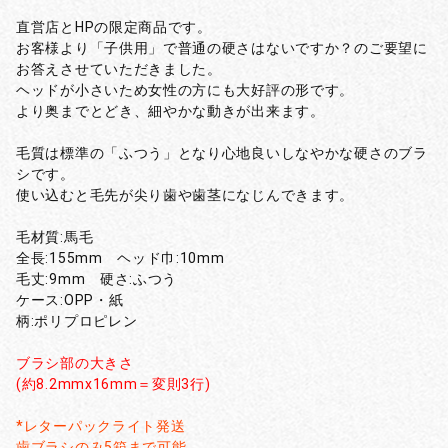
直営店とHPの限定商品です。
お客様より「子供用」で普通の硬さはないですか？のご要望に
お答えさせていただきました。
ヘッドが小さいため女性の方にも大好評の形です。
より奥までとどき、細やかな動きが出来ます。
毛質は標準の「ふつう」となり心地良いしなやかな硬さのブラ
シです。
使い込むと毛先が尖り歯や歯茎になじんできます。
毛材質:馬毛
全長:155mm ヘッド巾:10mm
毛丈:9mm 硬さ:ふつう
ケース:OPP・紙
柄:ポリプロピレン
ブラシ部の大きさ
(約8.2mmx16mm＝変則3行)
*レターパックライト発送
歯ブラシのみ5箱まで可能