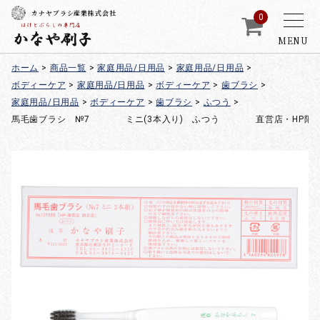
カナヤブラシ産業株式会社
0
MENU
ホーム
>
商品一覧
>
家庭用品/日用品
>
家庭用品/日用品
>
ボディーケア
>
家庭用品/日用品
>
ボディーケア
>
歯ブラシ
>
家庭用品/日用品
>
ボディーケア
>
歯ブラシ
>
ふつう
>
馬毛歯ブラシ №7 ミニ(3本入り) ふつう 直営店・HP限