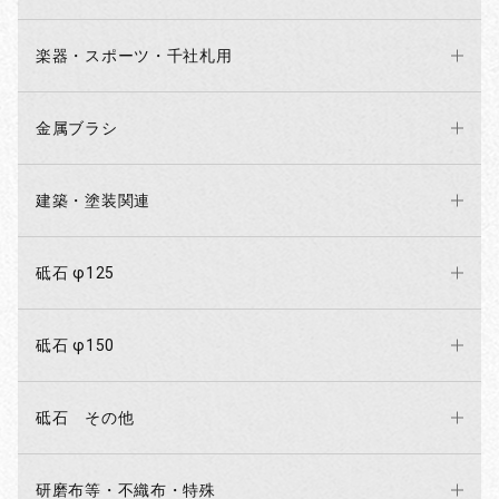
楽器・スポーツ・千社札用
金属ブラシ
建築・塗装関連
砥石 φ125
砥石 φ150
砥石 その他
研磨布等・不織布・特殊