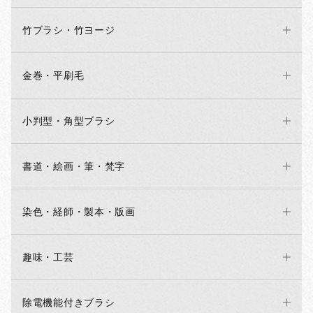
竹ブラシ・竹ヨージ
金巻・平刷毛
小判型・角型ブラシ
書道・絵画・筆・梵字
染色・経師・製本・版画
趣味・工芸
除電機能付きブラシ