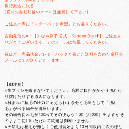
銀行振込に限る
(初回の自動配信のメールは無視して下さい)
ご注文の際に「レターパック希望」とお書きください。
自動発信の=「【かなや刷子 公式 Kanaya Brush】 ご注文あ
りがとうございます。」のメールは無視してください。
後ほど、商品代金とレターパックと書いた送料を含めた金額を
メールにてお送りいたします。
【御注意】
※歯ブラシを噛まないでください。毛材に負担がかかり切れた
り抜けたりする原因になります。
※極まれに植毛の圧力に耐えられず余分な毛量として「切れ
毛」が出る場合が御座います。
その場合切れ毛が1本出てその後もう１本（計2本）出ますがそ
のままご使用いただいて問題は御座いません。
※天然毛は植毛が難しくご使用開始より10日間以内に次の様な