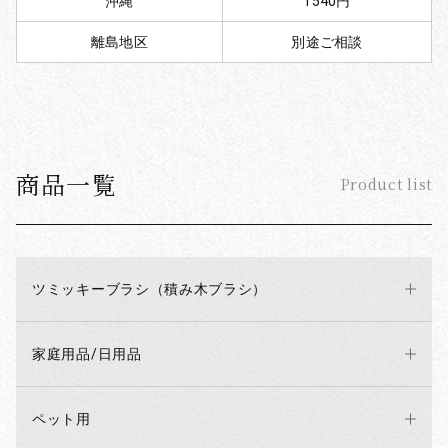
沖縄
1540円
離島地区
別途ご相談
商品一覧
Product list
ツミッキーブラシ（積み木ブラシ）
お買い物を続ける
カートへ進む
家庭用品/日用品
ペット用