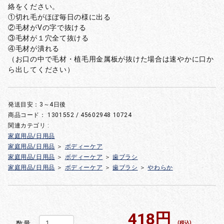
絡をください。
①切れ毛がほぼ毎日の様に出る
②毛材がVの字で抜ける
③毛材が１穴全て抜ける
④毛材が潰れる
（お口の中で毛材・植毛用金属板が抜けた場合は速やかに口か
ら出してください）
発送目安：3～4日後
商品コード：
1301552 / 45602948 10724
関連カテゴリ :
家庭用品/日用品
家庭用品/日用品
＞
ボディーケア
家庭用品/日用品
＞
ボディーケア
＞
歯ブラシ
家庭用品/日用品
＞
ボディーケア
＞
歯ブラシ
＞
やわらか
418円
数量
(税込)