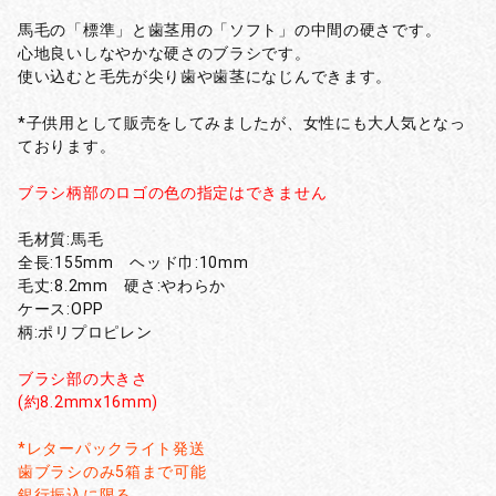
馬毛の「標準」と歯茎用の「ソフト」の中間の硬さです。
心地良いしなやかな硬さのブラシです。
使い込むと毛先が尖り歯や歯茎になじんできます。
*子供用として販売をしてみましたが、女性にも大人気となっ
ております。
ブラシ柄部のロゴの色の指定はできません
毛材質:馬毛
全長:155mm ヘッド巾:10mm
毛丈:8.2mm 硬さ:やわらか
ケース:OPP
柄:ポリプロピレン
ブラシ部の大きさ
(約8.2mmx16mm)
*レターパックライト発送
歯ブラシのみ5箱まで可能
銀行振込に限る