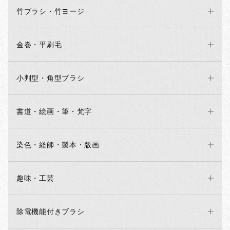
竹ブラシ・竹ヨージ
金巻・平刷毛
小判型・角型ブラシ
書道・絵画・筆・梵字
染色・経師・製本・版画
趣味・工芸
除電機能付きブラシ