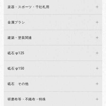
楽器・スポーツ・千社札用
金属ブラシ
建築・塗装関連
砥石 φ125
砥石 φ150
砥石 その他
研磨布等・不織布・特殊