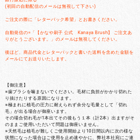
(初回の自動配信のメールは無視して下さい)
ご注文の際に「レターパック希望」とお書きください。
自動発信の=「【かなや刷子 公式 Kanaya Brush】 ご注文あ
りがとうございます。」のメールは無視してください。
後ほど、商品代金とレターパックと書いた送料を含めた金額を
メールにてお送りいたします。
【御注意】
※歯ブラシを噛まないでください。毛材に負担がかかり切れた
り抜けたりする原因になります。
※極まれに植毛の圧力に耐えられず余分な毛量として「切れ
毛」が出る場合が御座います。
その場合切れ毛が1本出てその後もう１本（計2本）出ますがそ
のままご使用いただいて問題は御座いません。
※天然毛は植毛が難しくご使用開始より10日間以内に次の様な
状態になった場合はご使用を止め速やかに、弊社本社宛にご連