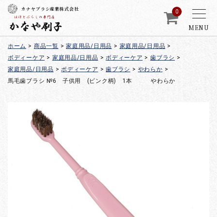
カナヤブラシ産業株式会社
0
MENU
ホーム
>
商品一覧
>
家庭用品/日用品
>
家庭用品/日用品
>
ボディーケア
>
家庭用品/日用品
>
ボディーケア
>
歯ブラシ
>
家庭用品/日用品
>
ボディーケア
>
歯ブラシ
>
やわらか
>
馬毛歯ブラシ №6 子供用 (ピンク柄) 1本 やわらか