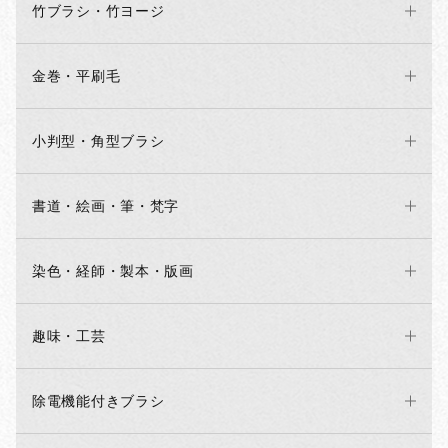
竹ブラシ・竹ヨージ
金巻・平刷毛
小判型・角型ブラシ
書道・絵画・筆・梵字
染色・経師・製本・版画
趣味・工芸
除電機能付きブラシ