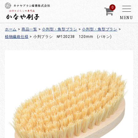
カナヤブラシ産業株式会社
0
MENU
ホーム
>
商品一覧
>
小判型・角型ブラシ
>
小判型・角型ブラシ
>
植物繊維仕様
>
小判ブラシ №120238 120mm (パキン)