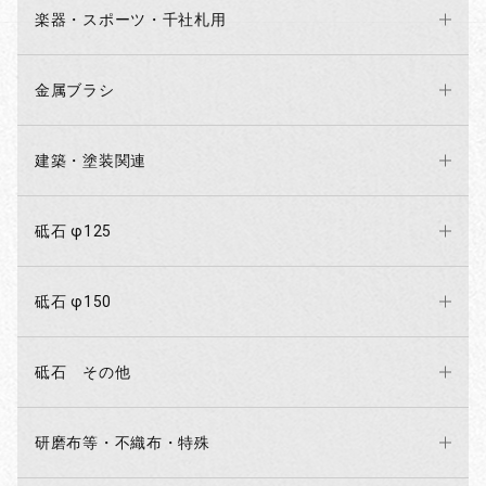
楽器・スポーツ・千社札用
金属ブラシ
建築・塗装関連
砥石 φ125
砥石 φ150
砥石 その他
研磨布等・不織布・特殊