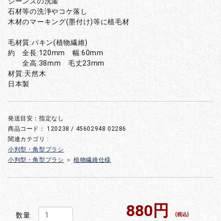
ジーンズの洗濯
石材等の洗浄やコケ落し
木材のマーキング(墨付け)等に植毛材
毛材質:パキン(植物繊維)
約 全長:120mm 幅:60mm
全高:38mm 毛丈23mm
材質:天然木
日本製
発送目安：指定なし
商品コード：
120238 / 45602948 02286
関連カテゴリ :
小判型・角型ブラシ
小判型・角型ブラシ
＞
植物繊維仕様
880円
数量
(税込)