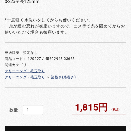
Φ22x全長125mm
*一度軽く水洗いをしてからお使いください。
糸が緩む恐れが御座いますので、ニス等で糸を固めてからお
使いいただく場合も御座います。
発送目安：指定なし
商品コード：
120227 / 45602948 03665
関連カテゴリ :
クリーニング・毛玉取り
クリーニング・毛玉取り
＞
染抜き(糸巻き)
1,815円
数量
(税込)