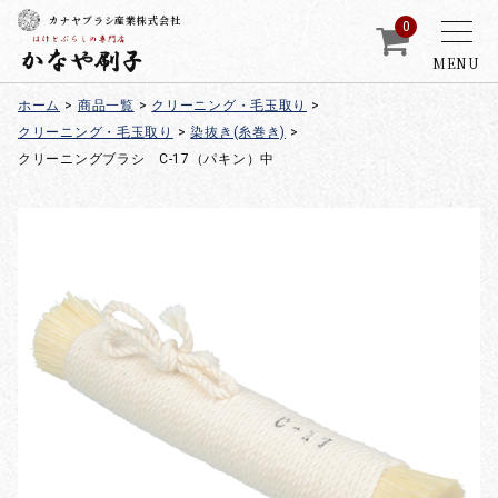
カナヤブラシ産業株式会社
0
MENU
ホーム
>
商品一覧
>
クリーニング・毛玉取り
>
クリーニング・毛玉取り
>
染抜き(糸巻き)
>
クリーニングブラシ C-17（パキン）中