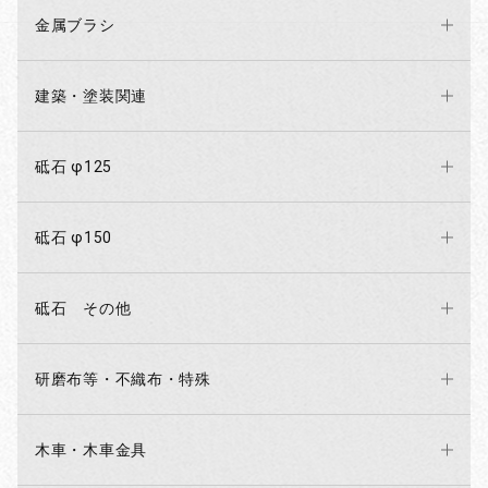
金属ブラシ
建築・塗装関連
砥石 φ125
砥石 φ150
砥石 その他
研磨布等・不織布・特殊
木車・木車金具