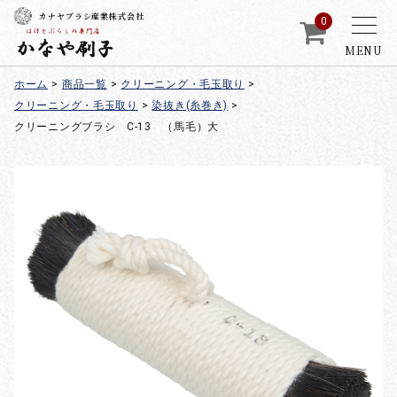
カナヤブラシ産業株式会社
0
MENU
ホーム
>
商品一覧
>
クリーニング・毛玉取り
>
クリーニング・毛玉取り
>
染抜き(糸巻き)
>
クリーニングブラシ C-13 （馬毛）大