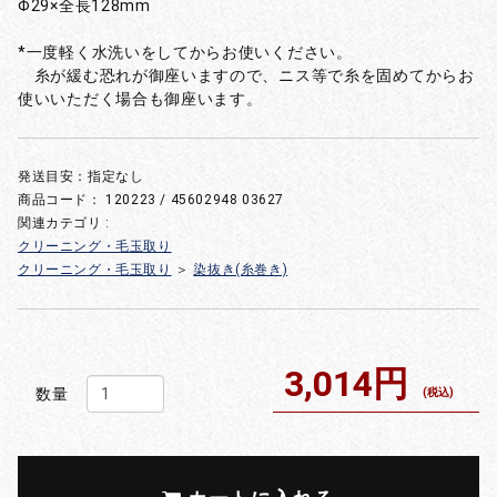
Φ29×全長128mm
*一度軽く水洗いをしてからお使いください。
糸が緩む恐れが御座いますので、ニス等で糸を固めてからお
使いいただく場合も御座います。
発送目安：指定なし
商品コード：
120223 / 45602948 03627
関連カテゴリ :
クリーニング・毛玉取り
クリーニング・毛玉取り
＞
染抜き(糸巻き)
3,014円
数量
(税込)