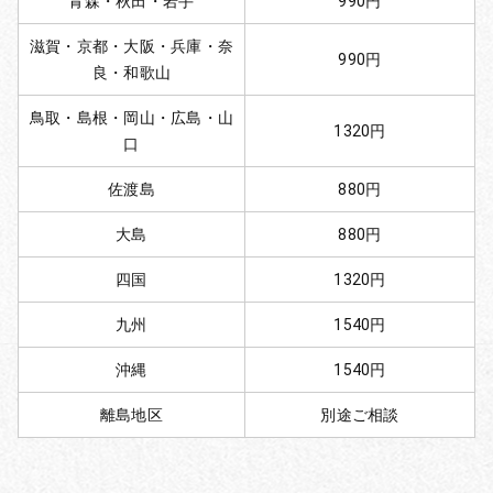
青森・秋田・岩手
990円
滋賀・京都・大阪・兵庫・奈
990円
良・和歌山
鳥取・島根・岡山・広島・山
1320円
口
佐渡島
880円
大島
880円
四国
1320円
九州
1540円
沖縄
1540円
離島地区
別途ご相談