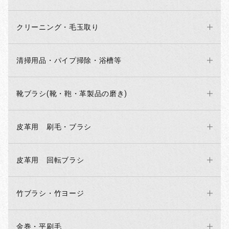
クリーニング・毛玉取り
清掃用品・パイプ掃除・浴槽等
靴ブラシ(靴・鞄・革製品の磨き)
皮革用 刷毛・ブラシ
お買い物を続ける
カートへ進む
皮革用 回転ブラシ
竹ブラシ・竹ヨージ
金巻・平刷毛