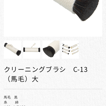
クリーニングブラシ C-13
（馬毛）大
馬毛 黒
糸 綿