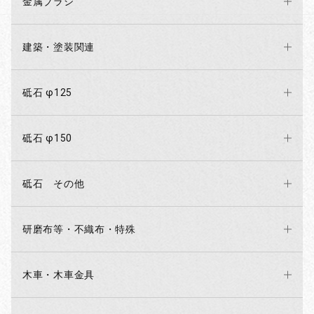
金属ブラシ
建築・塗装関連
砥石 φ125
砥石 φ150
砥石 その他
研磨布等・不織布・特殊
木車・木車金具