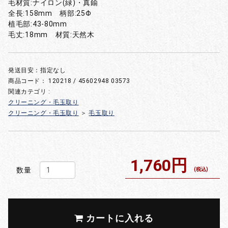
毛材質:ナイロン(緑)・真鍮
全長:158mm 柄部:25Φ
植毛部:43-80mm
毛丈:18mm 材質:天然木
発送目安：指定なし
商品コード：
120218 / 45602948 03573
関連カテゴリ :
クリーニング・毛玉取り
クリーニング・毛玉取り
＞
毛玉取り
1,760円
数量
(税込)
カートに入れる