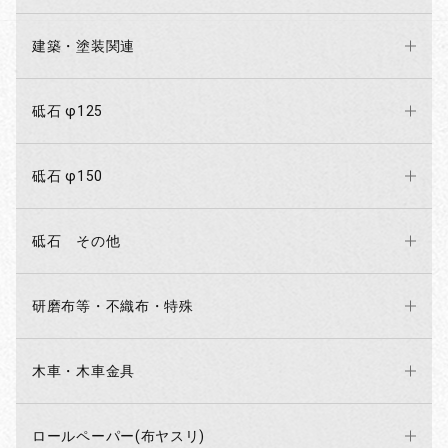
建築・塗装関連
砥石 φ125
砥石 φ150
砥石 その他
研磨布等・不織布・特殊
木車・木車金具
ロールペーパー(布ヤスリ)