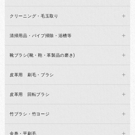
クリーニング・毛玉取り
清掃用品・パイプ掃除・浴槽等
靴ブラシ(靴・鞄・革製品の磨き)
皮革用 刷毛・ブラシ
お買い物を続ける
カートへ進む
皮革用 回転ブラシ
竹ブラシ・竹ヨージ
金巻・平刷毛