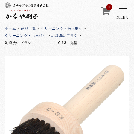
カナヤブラシ産業株式会社
0
MENU
ホーム
>
商品一覧
>
クリーニング・毛玉取り
>
クリーニング・毛玉取り
>
足袋洗いブラシ
>
足袋洗いブラシ C-33 丸型