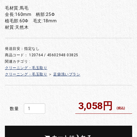
毛材質:馬毛
全長:160mm 柄部:25Φ
植毛部:60Φ 毛丈:18mm
材質:天然木
発送目安：指定なし
商品コード：
120764 / 45602948 03825
関連カテゴリ :
クリーニング・毛玉取り
クリーニング・毛玉取り
＞
足袋洗いブラシ
3,058円
数量
(税込)