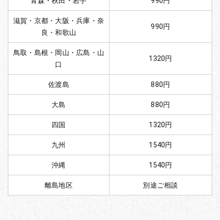
青森・秋田・岩手
990円
滋賀・京都・大阪・兵庫・奈
990円
良・和歌山
鳥取・島根・岡山・広島・山
1320円
口
佐渡島
880円
大島
880円
四国
1320円
九州
1540円
沖縄
1540円
離島地区
別途ご相談