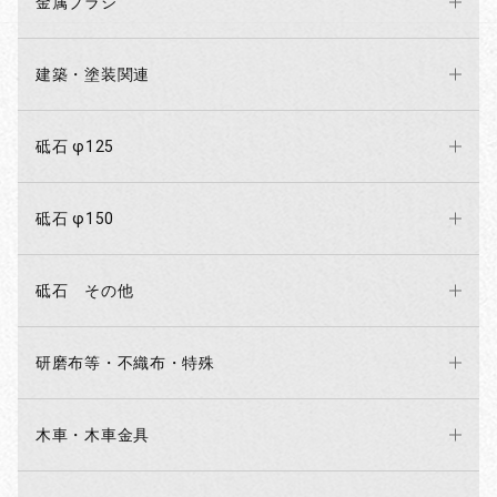
金属ブラシ
建築・塗装関連
砥石 φ125
砥石 φ150
砥石 その他
研磨布等・不織布・特殊
木車・木車金具