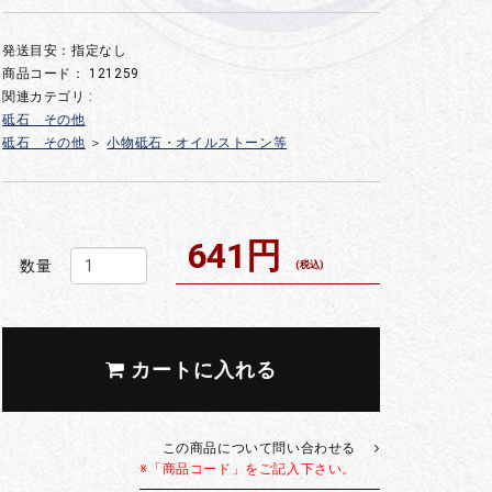
発送目安：指定なし
商品コード：
121259
関連カテゴリ :
砥石 その他
砥石 その他
＞
小物砥石・オイルストーン等
641円
数量
(税込)
カートに入れる
この商品について問い合わせる
※「商品コード」をご記入下さい。