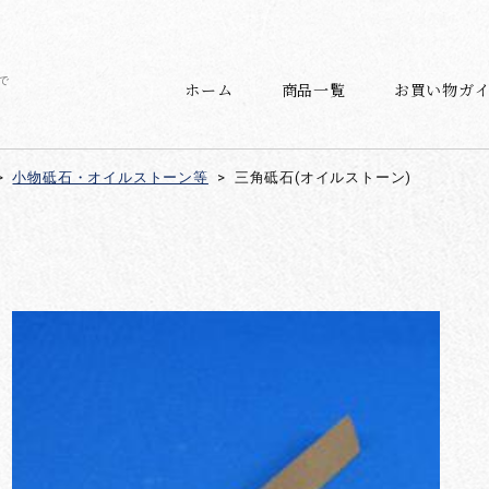
で
ホーム
商品一覧
お買い物ガ
>
小物砥石・オイルストーン等
>
三角砥石(オイルストーン)