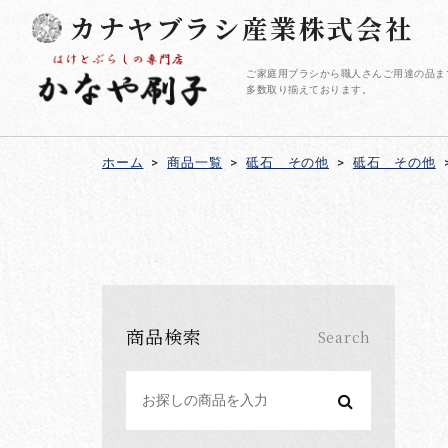
カナヤブラシ産業株式会社
ご家庭用ブラシから職人さんご用達の品ま
多数取り揃えております。
ホーム
>
商品一覧
>
砥石 その他
>
砥石 その他
商品検索
Search