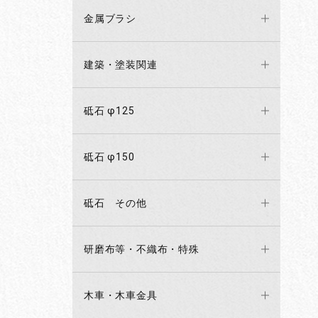
金属ブラシ
建築・塗装関連
砥石 φ125
砥石 φ150
砥石 その他
研磨布等・不織布・特殊
木車・木車金具