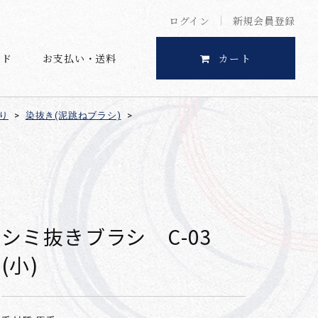
ログイン
新規会員登録
イド
お支払い・送料
カート
り
>
染抜き(泥跳ねブラシ)
>
シミ抜きブラシ C-03
(小)