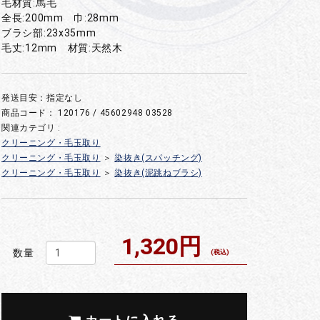
毛材質:馬毛
全長:200mm 巾:28mm
ブラシ部:23x35mm
毛丈:12mm 材質:天然木
発送目安：指定なし
商品コード：
120176 / 45602948 03528
関連カテゴリ :
クリーニング・毛玉取り
クリーニング・毛玉取り
＞
染抜き(スパッチング)
クリーニング・毛玉取り
＞
染抜き(泥跳ねブラシ)
1,320円
数量
(税込)