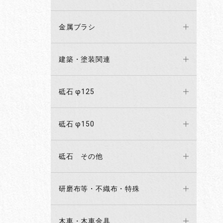
金属ブラシ
建築・塗装関連
砥石 φ125
砥石 φ150
砥石 その他
研磨布等・不織布・特殊
木車・木車金具