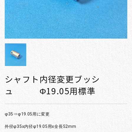
シャフト内径変更ブッシ
ュ Φ19.05用標準
φ35⇒φ19.05用に変更
外径φ35x内径φ19.05用x全長52mm