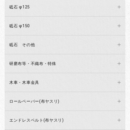
砥石 φ125
砥石 φ150
砥石 その他
研磨布等・不織布・特殊
木車・木車金具
ロールペーパー(布ヤスリ)
エンドレスベルト(布ヤスリ)