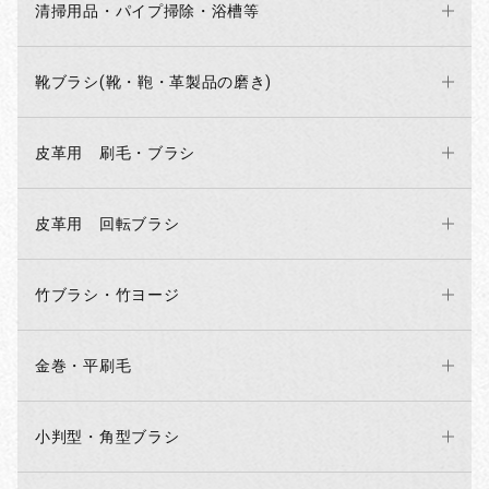
清掃用品・パイプ掃除・浴槽等
靴ブラシ(靴・鞄・革製品の磨き)
皮革用 刷毛・ブラシ
皮革用 回転ブラシ
お買い物を続ける
カートへ進む
竹ブラシ・竹ヨージ
金巻・平刷毛
小判型・角型ブラシ