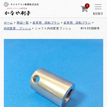
カナヤブラシ産業株式会社
0
MENU
ホーム
>
商品一覧
>
皮革用 回転ブラシ
>
皮革用 回転ブラシ
>
内径変更 ブッシュ
>
シャフト内径変更ブッシュ Φ19.05用標準