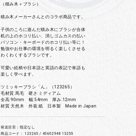
（積み木＋ブラシ）
積み木メーカーさんとのコラボ商品です。
子供のころに遊んだ積み木にブラシが合体
机の上のホコリ払い、消しゴムカスの払い
パソコン・キーボードのホコリ払い等に！
勉強やお仕事の環境を明るく楽しくさせる
わくわくするブラシです。
可愛い絵柄や日本語と英語の表記で単語も
楽しく学べます。
ツミッキーブラシ「ん」（123265）
毛材質:馬毛 硬さ:ミディアム
全高:90mm 幅:54mm 厚み:12mm
材質:天然木 外装:紙 日本製 Made in Japan
発送目安：指定なし
商品コード：
123265 / 45602948 15255