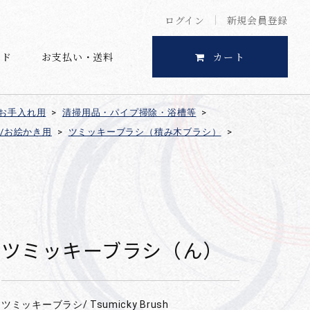
ログイン
新規会員登録
イド
お支払い・送料
カート
お手入れ用
>
清掃用品・パイプ掃除・浴槽等
>
/お絵かき用
>
ツミッキーブラシ（積み木ブラシ）
>
ツミッキーブラシ（ん）
ツミッキーブラシ/ Tsumicky Brush