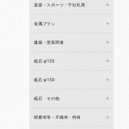
楽器・スポーツ・千社札用
金属ブラシ
建築・塗装関連
砥石 φ125
砥石 φ150
砥石 その他
研磨布等・不織布・特殊