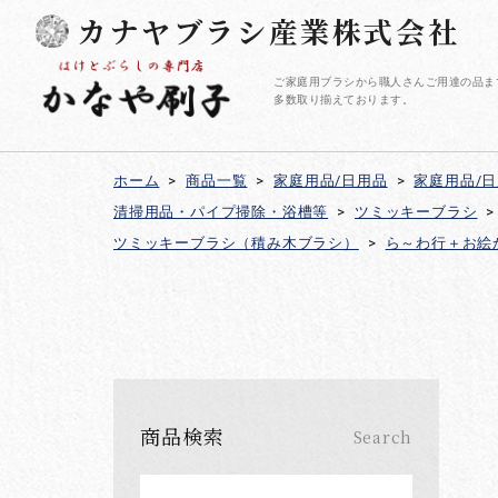
カナヤブラシ産業株式会社
ご家庭用ブラシから職人さんご用達の品ま
多数取り揃えております。
ホーム
>
商品一覧
>
家庭用品/日用品
>
家庭用品/
清掃用品・パイプ掃除・浴槽等
>
ツミッキーブラシ
>
ツミッキーブラシ（積み木ブラシ）
>
ら～わ行＋お絵
商品検索
Search