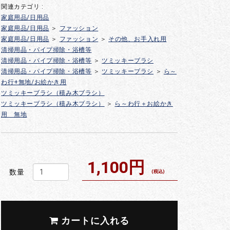
関連カテゴリ :
家庭用品/日用品
家庭用品/日用品
＞
ファッション
家庭用品/日用品
＞
ファッション
＞
その他、お手入れ用
清掃用品・パイプ掃除・浴槽等
清掃用品・パイプ掃除・浴槽等
＞
ツミッキーブラシ
清掃用品・パイプ掃除・浴槽等
＞
ツミッキーブラシ
＞
ら～
わ行+無地/お絵かき用
ツミッキーブラシ（積み木ブラシ）
ツミッキーブラシ（積み木ブラシ）
＞
ら～わ行＋お絵かき
用 無地
1,100円
数量
(税込)
カートに入れる