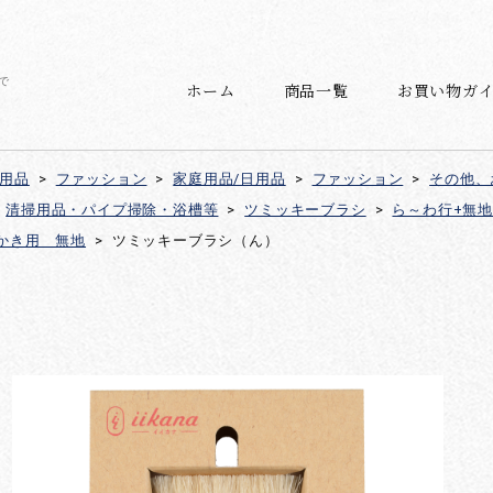
で
ホーム
商品一覧
お買い物ガ
日用品
>
ファッション
>
家庭用品/日用品
>
ファッション
>
その他、
清掃用品・パイプ掃除・浴槽等
>
ツミッキーブラシ
>
ら～わ行+無地
かき用 無地
>
ツミッキーブラシ（ん）