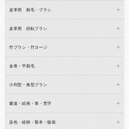
皮革用 刷毛・ブラシ
皮革用 回転ブラシ
竹ブラシ・竹ヨージ
金巻・平刷毛
小判型・角型ブラシ
書道・絵画・筆・梵字
染色・経師・製本・版画