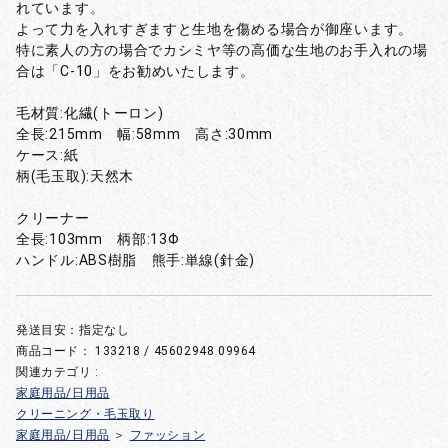
れています。
よって力を入れすぎますと生地を傷める場合が御座います。
特に素人の方の場合でカシミヤ等の高価な生地のお手入れの場
合は「C-10」をお勧めいたします。
毛材質:化繊(トーロン)
全長:215mm 幅:58mm 高さ:30mm
ケース:紙
柄(毛玉取):天然木
クリーナー
全長:103mm 柄部:13Φ
ハンドル:ABS樹脂 熊手:単線(針金)
発送目安：指定なし
商品コード：
133218 / 45602948 09964
関連カテゴリ :
家庭用品/日用品
クリーニング・毛玉取り
家庭用品/日用品
＞
ファッション