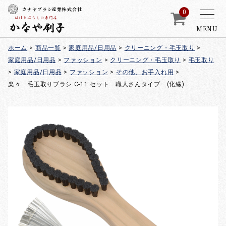
カナヤブラシ産業株式会社
0
MENU
ホーム
>
商品一覧
>
家庭用品/日用品
>
クリーニング・毛玉取り
>
家庭用品/日用品
>
ファッション
>
クリーニング・毛玉取り
>
毛玉取り
>
家庭用品/日用品
>
ファッション
>
その他、お手入れ用
>
楽々 毛玉取りブラシ C-11 セット 職人さんタイプ (化繊)