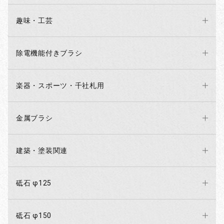
趣味・工芸
除電機能付きブラシ
楽器・スポーツ・千社札用
金属ブラシ
建築・塗装関連
砥石 φ125
砥石 φ150