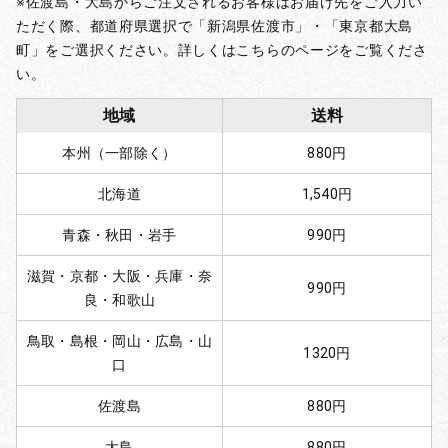
※佐渡島・大島からご注文されるお客様はお届け先をご入力い
ただく際、都道府県選択で「新潟県佐渡市」・「東京都大島
町」をご選択ください。詳しくはこちらのページをご覧くださ
い。
地域
送料
本州（一部除く）
880円
北海道
1,540円
青森・秋田・岩手
990円
滋賀・京都・大阪・兵庫・奈
990円
良・和歌山
鳥取・島根・岡山・広島・山
1320円
口
佐渡島
880円
大島
880円