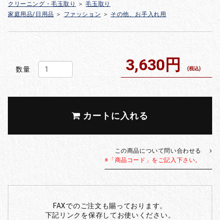
クリーニング・毛玉取り
＞
毛玉取り
家庭用品/日用品
＞
ファッション
＞
その他、お手入れ用
3,630円
数量
(税込)
カートに入れる
この商品について問い合わせる
※「商品コード」をご記入下さい。
FAXでのご注文も賜っております。
下記リンクを保存してお使いください。