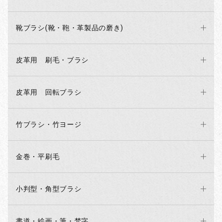
靴ブラシ(靴・鞄・革製品の磨き)
皮革用 刷毛・ブラシ
皮革用 回転ブラシ
お買い物を続ける
カートへ進む
竹ブラシ・竹ヨージ
金巻・平刷毛
小判型・角型ブラシ
書道・絵画・筆・梵字