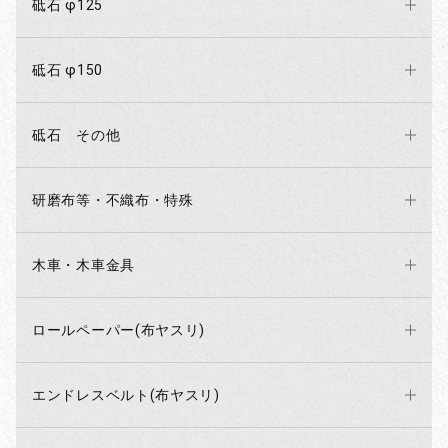
砥石 φ125
砥石 φ150
砥石 その他
研磨布等・不織布・特殊
木車・木車金具
ロールペーパー(布ヤスリ)
エンドレスベルト(布ヤスリ)