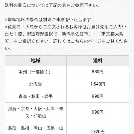
送料の目安については下記の表をご参照下さい。
※離島地区の場合は別途ご連絡をいたします。
※佐渡島・大島からご注文されるお客様はお届け先をご入力い
ただく際、都道府県選択で「新潟県佐渡市」・「東京都大島
町」をご選択ください。詳しくはこちらのページをご覧くださ
い。
地域
送料
本州（一部除く）
880円
北海道
1,540円
青森・秋田・岩手
990円
滋賀・京都・大阪・兵庫・奈
990円
良・和歌山
鳥取・島根・岡山・広島・山
1320円