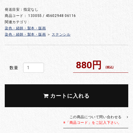
発送目安：指定なし
商品コード：
133055 / 45602948 06116
関連カテゴリ :
染色・経師・製本・版画
染色・経師・製本・版画
＞
ステンシル
880円
数量
(税込)
カートに入れる
この商品について問い合わせる
※「商品コード」をご記入下さい。