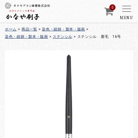
カナヤブラシ産業株式会社
0
MENU
ホーム
>
商品一覧
>
染色・経師・製本・版画
>
染色・経師・製本・版画
>
ステンシル
>
ステンシル 鹿毛 16号