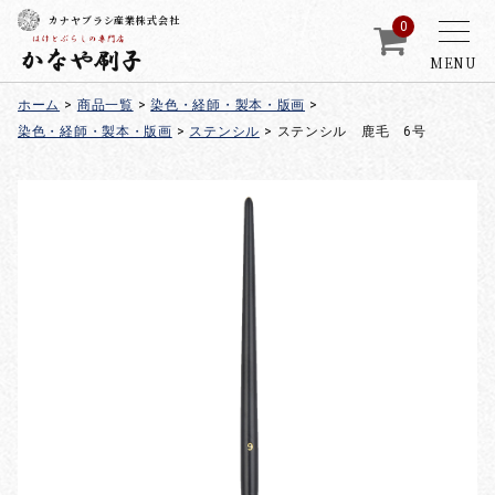
カナヤブラシ産業株式会社
0
MENU
ホーム
>
商品一覧
>
染色・経師・製本・版画
>
染色・経師・製本・版画
>
ステンシル
>
ステンシル 鹿毛 6号