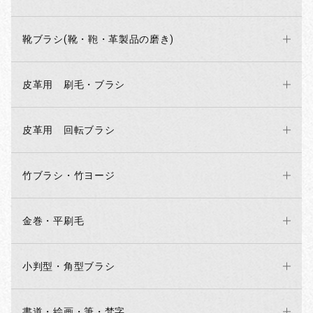
靴ブラシ(靴・鞄・革製品の磨き)
皮革用 刷毛・ブラシ
皮革用 回転ブラシ
お買い物を続ける
カートへ進む
竹ブラシ・竹ヨージ
金巻・平刷毛
小判型・角型ブラシ
書道・絵画・筆・梵字