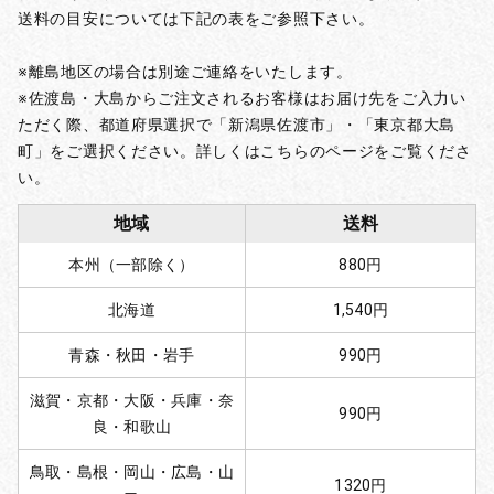
送料の目安については下記の表をご参照下さい。
※離島地区の場合は別途ご連絡をいたします。
※佐渡島・大島からご注文されるお客様はお届け先をご入力い
ただく際、都道府県選択で「新潟県佐渡市」・「東京都大島
町」をご選択ください。詳しくはこちらのページをご覧くださ
い。
地域
送料
本州（一部除く）
880円
北海道
1,540円
青森・秋田・岩手
990円
滋賀・京都・大阪・兵庫・奈
990円
良・和歌山
鳥取・島根・岡山・広島・山
1320円