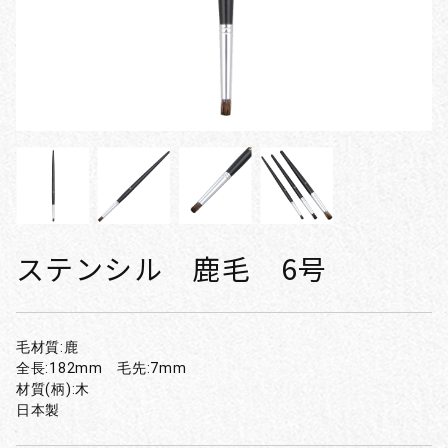
ステンシル 鹿毛 6号
毛材質:鹿
全長:182mm 毛先:7mm
材質(柄):木
日本製