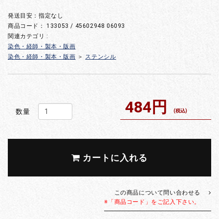
発送目安：指定なし
商品コード：
133053 / 45602948 06093
関連カテゴリ :
染色・経師・製本・版画
染色・経師・製本・版画
＞
ステンシル
484円
数量
(税込)
カートに入れる
この商品について問い合わせる
※「商品コード」をご記入下さい。