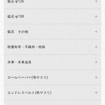
砥石 φ125
砥石 φ150
砥石 その他
研磨布等・不織布・特殊
木車・木車金具
ロールペーパー(布ヤスリ)
エンドレスベルト(布ヤスリ)