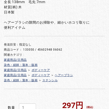
全長:138mm 毛先:7mm
材質(柄):木
日本製
ヘアーブラシの隙間のお掃除や、細かいホコリ取りに
便利アイテム
発送目安：指定なし
商品コード：
133050 / 45602948 06062
関連カテゴリ :
家庭用品/日用品
染色・経師・製本・版画
家庭用品/日用品
＞
ボディーケア
家庭用品/日用品
＞
ボディーケア
＞
ヘアーブラシ
染色・経師・製本・版画
＞
ステンシル
297円
数量
(税込)