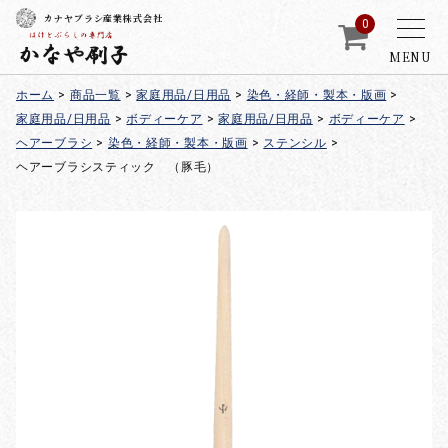
カナヤブラシ産業株式会社
0
MENU
ホーム
>
商品一覧
>
家庭用品/日用品
>
染色・経師・製本・版画
>
家庭用品/日用品
>
ボディーケア
>
家庭用品/日用品
>
ボディーケア
>
ヘアーブラシ
>
染色・経師・製本・版画
>
ステンシル
>
ヘアーブラシスティック （豚毛）