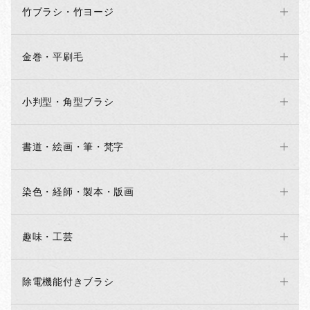
竹ブラシ・竹ヨージ
金巻・平刷毛
小判型・角型ブラシ
書道・絵画・筆・梵字
染色・経師・製本・版画
趣味・工芸
除電機能付きブラシ