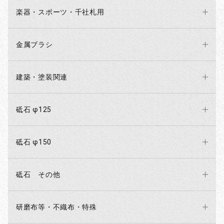
楽器・スポーツ・千社札用
金属ブラシ
建築・塗装関連
砥石 φ125
砥石 φ150
砥石 その他
研磨布等・不織布・特殊