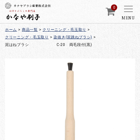
カナヤブラシ産業株式会社
0
MENU
ホーム
>
商品一覧
>
クリーニング・毛玉取り
>
クリーニング・毛玉取り
>
染抜き(泥跳ねブラシ)
>
泥はねブラシ C-20 両毛段付(黒)