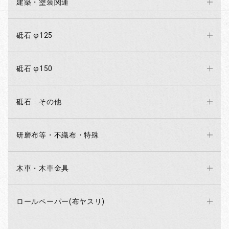
建築・塗装関連
砥石 φ125
砥石 φ150
砥石 その他
研磨布等・不織布・特殊
木車・木車金具
ロールペーパー(布ヤスリ)