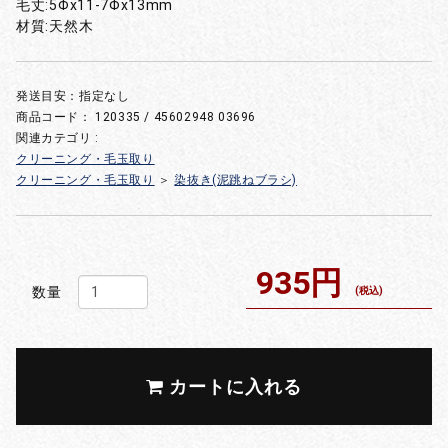
毛丈:5Φx11-7Φx13mm
材質:天然木
発送目安：指定なし
商品コード：
120335 / 45602948 03696
関連カテゴリ :
クリーニング・毛玉取り
クリーニング・毛玉取り
＞
染抜き(泥跳ねブラシ)
935円
数量
(税込)
カートに入れる