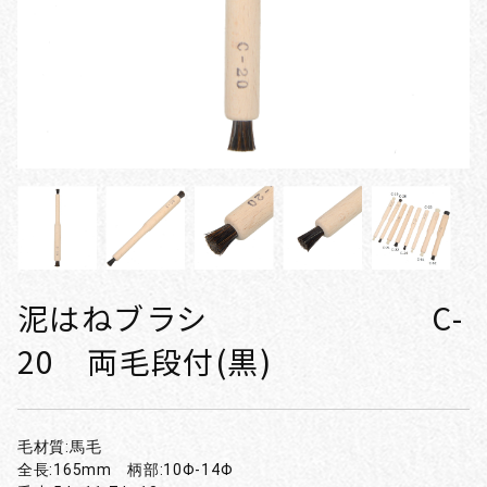
泥はねブラシ C-
20 両毛段付(黒)
毛材質:馬毛
全長:165mm 柄部:10Φ-14Φ