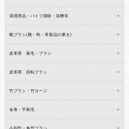
清掃用品・パイプ掃除・浴槽等
靴ブラシ(靴・鞄・革製品の磨き)
皮革用 刷毛・ブラシ
お買い物を続ける
カートへ進む
皮革用 回転ブラシ
竹ブラシ・竹ヨージ
金巻・平刷毛
小判型・角型ブラシ