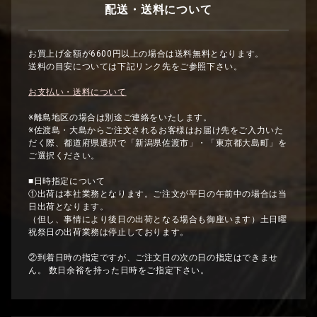
配送・送料について
お買い物を続ける
カー
お買上げ金額が6600円以上の場合は送料無料となります。
送料の目安については下記リンク先をご参照下さい。
お支払い・送料について
※離島地区の場合は別途ご連絡をいたします。
※佐渡島・大島からご注文されるお客様はお届け先をご入力いた
だく際、都道府県選択で「新潟県佐渡市」・「東京都大島町」を
ご選択ください。
■日時指定について
①出荷は本社業務となります。ご注文が平日の午前中の場合は当
日出荷となります。
（但し、事情により後日の出荷となる場合も御座います）土日曜
祝祭日の出荷業務は停止しております。
②到着日時の指定ですが、ご注文日の次の日の指定はできませ
ん。 数日余裕を持った日時をご指定下さい。