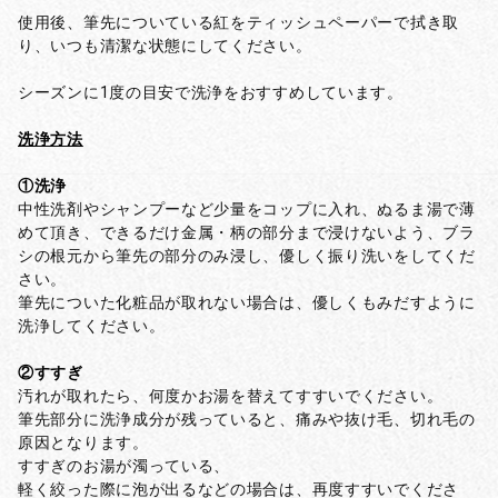
使用後、筆先についている紅をティッシュペーパーで拭き取
り、いつも清潔な状態にしてください。
シーズンに1度の目安で洗浄をおすすめしています。
洗浄方法
①洗浄
中性洗剤やシャンプーなど少量をコップに入れ、ぬるま湯で薄
めて頂き、できるだけ金属・柄の部分まで浸けないよう、ブラ
シの根元から筆先の部分のみ浸し、優しく振り洗いをしてくだ
さい。
筆先についた化粧品が取れない場合は、優しくもみだすように
洗浄してください。
②すすぎ
汚れが取れたら、何度かお湯を替えてすすいでください。
筆先部分に洗浄成分が残っていると、痛みや抜け毛、切れ毛の
原因となります。
すすぎのお湯が濁っている、
軽く絞った際に泡が出るなどの場合は、再度すすいでくださ