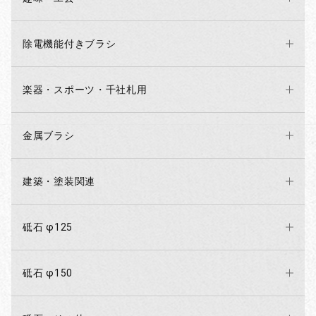
除電機能付きブラシ
楽器・スポーツ・千社札用
金属ブラシ
建築・塗装関連
砥石 φ125
砥石 φ150