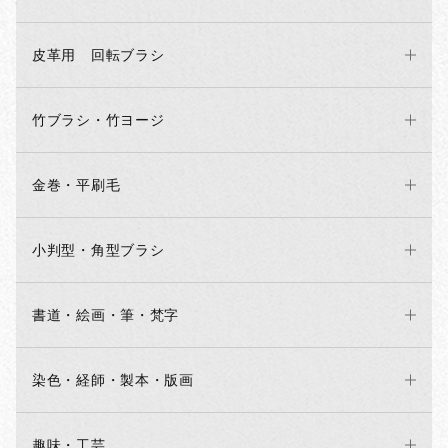
皮革用 回転ブラシ
竹ブラシ・竹ヨージ
金巻・平刷毛
小判型・角型ブラシ
書道・絵画・筆・梵字
染色・経師・製本・版画
趣味・工芸