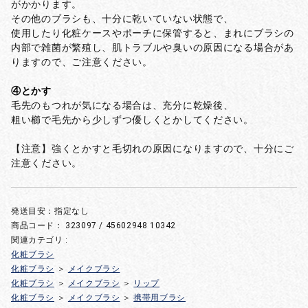
がかかります。
その他のブラシも、十分に乾いていない状態で、
使用したり化粧ケースやポーチに保管すると、まれにブラシの
内部で雑菌が繁殖し、肌トラブルや臭いの原因になる場合があ
りますので、ご注意ください。
④とかす
毛先のもつれが気になる場合は、充分に乾燥後、
粗い櫛で毛先から少しずつ優しくとかしてください。
【注意】強くとかすと毛切れの原因になりますので、十分にご
注意ください。
発送目安：指定なし
商品コード：
323097 / 45602948 10342
関連カテゴリ :
化粧ブラシ
化粧ブラシ
＞
メイクブラシ
化粧ブラシ
＞
メイクブラシ
＞
リップ
化粧ブラシ
＞
メイクブラシ
＞
携帯用ブラシ