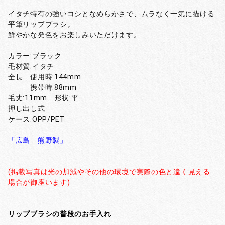
イタチ特有の強いコシとなめらかさで、ムラなく一気に描ける
平筆リップブラシ。
鮮やかな発色をお楽しみいただけます。
カラー:ブラック
毛材質:イタチ
全長 使用時:144mm
携帯時:88mm
毛丈:11mm 形状:平
押し出し式
ケース:OPP/PET
「広島 熊野製」
(掲載写真は光の加減やその他の環境で実際の色と違く見える
場合が御座います)
リップブラシの普段のお手入れ