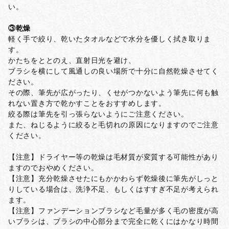
い。
③乾燥
軽く手で絞り、乾いたタオルなどで水分を優しく拭き取りま
す。
かたちをととのえ、直射日光を避け、
ブラシを横にして風通しの良い場所で十分に自然乾燥させてく
ださい。
その際、筆先が広がったり、くせがつかないよう筆先に何も触
れない置き方で乾かすことをおすすめします。
絞る際は筆先を引っ張らないようにご注意ください。
また、ねじるように絞ると毛切れの原因になりますのでご注意
ください。
【注意】ドライヤー等の乾燥は毛材質が変質する可能性があり
ますのでおやめください。
【注意】充分乾燥させたにもかかわらず乾燥後に筆先がしっと
りしている場合は、洗浄不足、もしくはすすぎ不足が考えられ
ます。
【注意】ファンデーションブラシなど毛量が多く毛の密度が高
いブラシは、ブラシの中心部分まで完全に乾くにはかなり時間